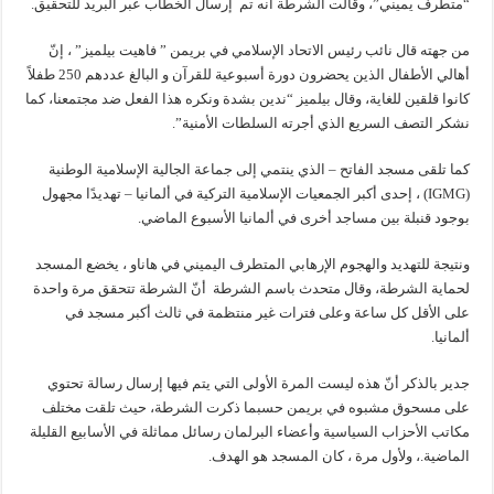
“متطرف يميني”، وقالت الشرطة أنه تم إرسال الخطاب عبر البريد للتحقيق.
من جهته قال نائب رئيس الاتحاد الإسلامي في بريمن ” فاهيت بيلميز” ، إنّ
أهالي الأطفال الذين يحضرون دورة أسبوعية للقرآن و البالغ عددهم 250 طفلاً
كانوا قلقين للغاية، وقال بيلميز “ندين بشدة ونكره هذا الفعل ضد مجتمعنا، كما
نشكر التصف السريع الذي أجرته السلطات الأمنية”.
كما تلقى مسجد الفاتح – الذي ينتمي إلى جماعة الجالية الإسلامية الوطنية
(IGMG) ، إحدى أكبر الجمعيات الإسلامية التركية في ألمانيا – تهديدًا مجهول
بوجود قنبلة بين مساجد أخرى في ألمانيا الأسبوع الماضي.
ونتيجة للتهديد والهجوم الإرهابي المتطرف اليميني في هاناو ، يخضع المسجد
لحماية الشرطة، وقال متحدث باسم الشرطة أنّ الشرطة تتحقق مرة واحدة
على الأقل كل ساعة وعلى فترات غير منتظمة في ثالث أكبر مسجد في
ألمانيا.
جدير بالذكر أنّ هذه ليست المرة الأولى التي يتم فيها إرسال رسالة تحتوي
على مسحوق مشبوه في بريمن حسبما ذكرت الشرطة، حيث تلقت مختلف
مكاتب الأحزاب السياسية وأعضاء البرلمان رسائل مماثلة في الأسابيع القليلة
الماضية.، ولأول مرة ، كان المسجد هو الهدف.