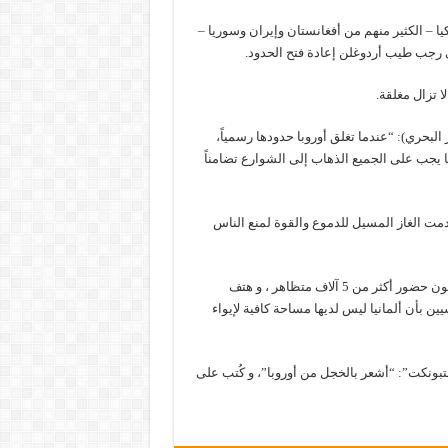
يا – الكثير منهم من أفغانستان وإيران وسوريا –
ي رجب طيب أردوغلن إعادة فتح الحدود.
لا تزال مغلقة.
لبحري): “عندما تغلق أوروبا حدودها رسمياً،
ا يجب على الجميع الذهاب إلى الشوارع تضامناً
خدمت الغاز المسيل للدموع والقوة لمنع الناس
وقدّرت الشرطة عدد المتظاهرين بـ 3900 متظاهر ، بينما يزعم المنظمون حضور أكثر من 5 آلاف متظاهر ، و هتف
ن بأن ألمانيا ليس لديها مساحة كافية لإيواء
ونكت”: “أشعر بالخجل من أوروبا”، و كُتب على