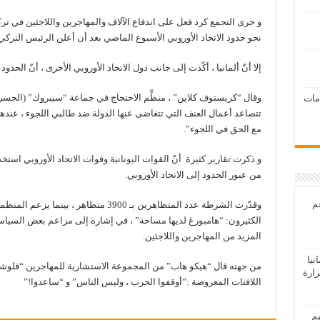
و جرى التجمع كرد فعل على اندفاع الآلاف والمهاجرين واللاجئين في ترك
نحو حدود الاتحاد الأوروبي الأسبوع الماضي بعد أن أعلن الرئيس الترك
إلا أنّ ألمانيا ، أكّدت إلى جانب دول الاتحاد الأوروبي الأخرى ، أنّ الحدود 
وقال “كريستوف كلاين” ، منظِّم الاحتجاج في جماعة “سيبروك” (الجسر ا
امات
تتصاعد أعمال العنف التي تتغاضى عنها الدولة ضد طالبي اللجوء ، عنده
مع الحق في اللجوء”.
و ذكرت تقارير كثيرة أنّ القوات اليونانية وقوات الاتحاد الأوروبي است
من عبور الحدود إلى الاتحاد الأوروبي.
عم
الكثيرون: “هامبورغ لديها مساحة” ، في إشارة إلى مزاعم بعض السياسيي
المزيد من المهاجرين واللاجئين.
يا
من جهته قال “هيكو هاب” من المجموعة الاستشارية للمهاجرين “فلوشتب
رارة
اللافتات المعروضة :”أوقفوا الحرب ، وليس الناس” و “ساعدوا!”
هم