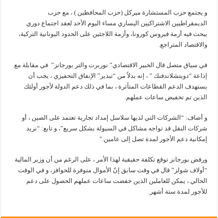
و يجتمع حزب المستشارة ميركل (حزب المحافظين ) ، مع حزب
الديمقراطيين الاشتراكيين اليساري مساء اليوم الأحد لعقد اجتماع دوري
يبحث فيه أزمة فيروس كورونا، وأزمة اللاجئين على الحدود اليونانية التركية،
والاقتصاد المتراجع.
في سياق متصل قال الخبير الاقتصادي” نوربرت والتر بورجانز” في مقابلة مع
إذاعة “دويتشلاندفنك ” ، إنه بدلاً من “تبذير” الإنفاق التحفيزي ، يجب أن
يستهدف الدعم القطاعات المتأثرة ، بما في ذلك دعم الدولة لأجور أولئك
الذين تم تخفيض ساعات عملهم.
و أضاف: “الشركات التي لديها سلاسل إمداد تجارية تعتمد على الصين ، أو
شركات النقل قد تواجه مشاكل في السيولة بشكل سريع”، و تابع: “نريد
إمكانية دعم الأجور لمدة تصل إلى عامين.”
ورفض بورجانز توقع تكلفة حقيقية لهذا الأمر ، على الرغم من أن وزير المالية
“أولاف شولز” قال في وقت سابق إنّ الأموال متوفرة للحوافز، و في الوقت
الحالي ، يمكن للعاملين الذين خفضت ساعات عملهم الحصول على دعم
للأجور لمدة ستة أشهر.