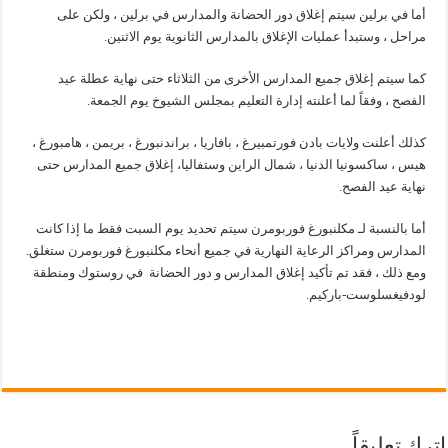
أما في برلين سيتم إغلاق دور الحضانة والمدارس في برلين ، ولكن على
مراحل ، وستبدأ عمليات الإغلاق بالمدارس الثانوية يوم الاثنين.
كما سيتم إغلاق جميع المدارس الأخرى من الثلاثاء حتى نهاية عطلة عيد
الفصح ، وفقاً لما أعلنته إدارة التعليم بمجلس الشيوخ يوم الجمعة.
كذلك أعلنت ولايات بادن فورتمبيرغ ، بافاريا ، براندنبورغ ، بريمن ، هامبورغ ،
هيس ، ساكسونيا الدنيا ، شمال الراين وستفاليا، إغلاق جميع المدارس حتى
نهاية عيد الفصح.
أما بالنسبة لـ مكلنبورغ فوربومرن سيتم تحديد يوم السبت فقط ما إذا كانت
المدارس ومراكز الرعاية النهارية في جميع أنحاء مكلنبورغ فوربومرن ستغلق.
ومع ذلك ، فقد تم تأكيد إغلاق المدارس و دور الحضانة في روستوك ومنطقة
لودفيغسلوست-باركيم.
اترك تعليقاً