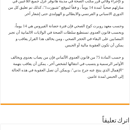
و كإجراء وقائي قرر مكتب الصحة في مدينة هانوفر عزل جميع اللاعبين في
منازلهم صحياً لمدة 14 يوماً ، و فقاً لموقع “شبورت1″، كذلك تم تعليق كل من
الدوري الاسباني و الفرنسي والايطالي و الهولندي حتى إشعار آخر.
وحسب معهد روبرت كوخ الصحي فإن فترة حضانة الفيروس هي 14 يوماً،
وبحسب قانون العدوى تستطيع سلطات الصحة في الولايات الالمانية أن تجبر
المصابين على البقاء في الحجر الصحي ، ومن يخالف هذا القرار يعاقب و
يمكن أن تكون العقوبة مالية أو الحبس.
و حسب المادة 75 من قانون العدوى الألماني فإن من يصاب بعدوى ويخالف
الأوامر الرسمية و يتسبب في انتقالها لشخص آخر ، يمكن أن يعاقب بتهمة
“الإهمال الذي ينتج عنه جرح بدني”، ويمكن أن تصل العقوبة في هذه الحالة
إلى الحبس لمدة عامين.
اترك تعليقاً