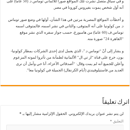
و في سياق متصل نشرت تلك المواقع صوراً للألماني توماس د. (50 عاما) على
أنه أول شخص يموت بفيروس كورونا في مصر.
و أخطأت المواقع المصرية مرتين في هذا الشأن، أولها في وضع صور توماس
د. من كولونيا على أنه المتوفى، والثاني في نشر اسمه، فالمتوفى اسمه
توماس ف (60 عاما) من هامبورغ، حسب جواز سفره الذي نشر موقع
“القاهرة 24” صورة منه.
و يشار إلى أنّ “توماس د.”، الذي يعمل لدى إحدى الشركات بمطار كولونيا-
بون، خرج على قناة “ار تي ال” الألمانية لطمأنة من تأثروا لموته المزعوم
وأعلن للجميع أنه لم يمت وقال: “أصدقائي الأعزاء، أنا حي وآمل أن نرى
العديد من فاستيلوفيندي (أيام الكرنفال) الجميلة في كولونيا معا”.
اترك تعليقاً
لن يتم نشر عنوان بريدك الإلكتروني.
الحقول الإلزامية مشار إليها بـ
*
التعليق
*