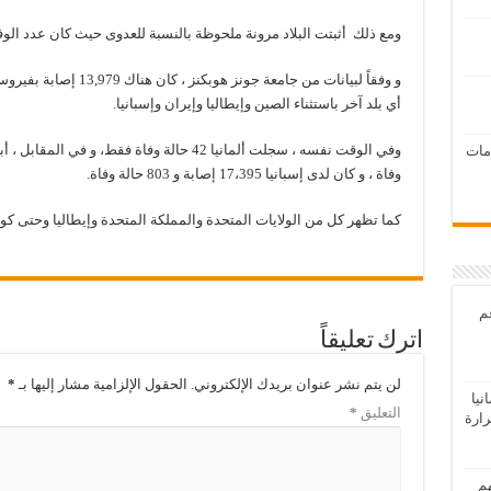
ومع ذلك أثبتت البلاد مرونة ملحوظة بالنسبة للعدوى حيث كان عدد الوفيا
و وفقاً لبيانات من جامعة 
أي بلد آخر باستثناء الصين وإيطاليا وإيران وإسبانيا.
امات
وفاة ، و كان لدى إسبانيا 17،395 إصابة و 803 حالة وفاة.
كما تظهر كل من الولايات المتحدة والمملكة المتحدة وإيطاليا وحتى كوري
عم
اترك تعليقاً
لن يتم نشر عنوان بريدك الإلكتروني.
الحقول الإلزامية مشار إليها بـ
*
يا
التعليق
*
رارة
هم