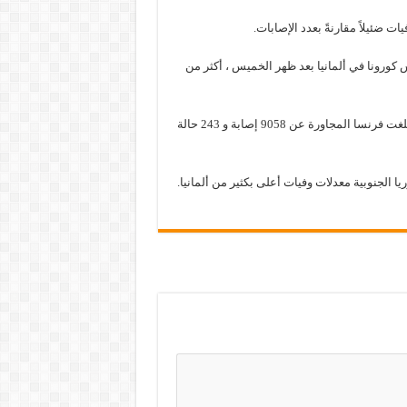
ت ضئيلاً مقارنةً بعدد الإصابات.
جونز هوبكنز ، كان هناك 13,979 إصابة بفيروس كورونا في ألمانيا بعد ظهر الخميس ، أكثر من
وفي الوقت نفسه ، سجلت ألمانيا 42 حالة وفاة فقط، و في المقابل ، أبلغت فرنسا المجاورة عن 9058 إصابة و 243 حالة
ا الجنوبية معدلات وفيات أعلى بكثير من ألمانيا.