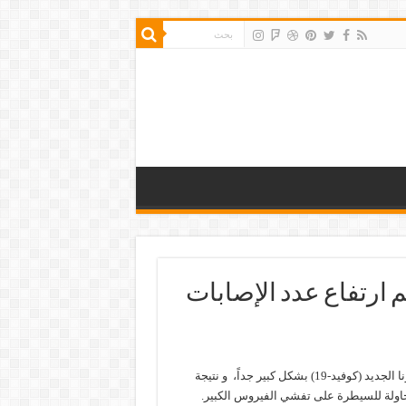
 ارتفاع عدد الإصابات
المانيا بالعربي_ في المانيا يتزايد عدد الإصابات المؤكدة بفيروس كورونا الجديد (كوفيد-19) بشكل كبير جداً، و نتيجة
محاولة للسيطرة على تفشي الفيروس الكبير.