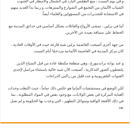
و في يوم السبت ، منع الطقس البارد في الشمال والأمطار في الجنوب
الشباب الألمان من التجمع في الشوارع والمتنزهات، و ربما بدأ العديد منهم
في الاستجابة للتحذيرات من المسؤولين والعلماء أيضاً..
أما في برلين ، تمشى الأزواج والعائلات بشكل أساسي في حدائق المدينة مع
الحفاظ على مسافة بعيدة عن الآخرين.
من جهة أخرى أصبحت العاصمة برلين شبه فارغة حيث في الأوقات العادية ،
كان مركز المدينة في العاصمة الألمانية مزدحمًا أيام السبت.
و عند بوابة براندنبورغ ، وهي منطقة مكتظة عادة من قبل السياح الذين
يلتقطون الصور التذكارية ، أصبحت الآن شبه خالية باستثناء مراسل لإحدى
القنوات التلفزيونية و عدد قليل من راكبي الدراجات.
لكن الوضع في مستشفيات ألمانيا هو عكس ذلك تماماً ، حيث اكتظت وحدات
العناية المركزة في بعض الولايات، مع وجود نقص في المواد المطلوبة ، بما
في ذلك الأقنعة الواقية وسوائل التطهير ، التي وعدت بها الحكومة و لم تصل
بعد.