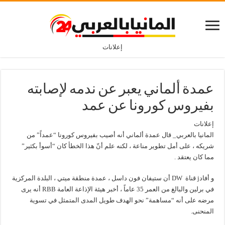
إعلانات
عمدة ألماني يعبر عن ندمه لإصابته
بفيروس كورونا عن عمد
إعلانات
المانيا بالعربي_ قال عمدة ألماني أنه أصيب بفيروس كورونا “عمداً” من
شريكه ، على أمل تطوير مناعة ، لكنه علم أنّ هذا الخطأ كان “أسوأ بكثير”
مما كان يعتقد .
و أفادj قناة DW أن ستيفان فون داسل ، عمدة منطقة ميتي ، البلدة المركزية
في برلين والبالغ من العمر 35 عاماً ، أخبر هيئة الإذاعة العامة RBB أنه يرى
مرضه على أنه “مساهمة” نحو الهدف طويل المدى المتمثل في تسوية
المنحنى.