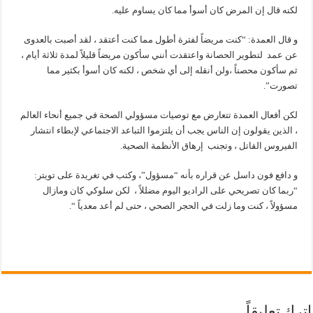
لكنه قال إن المرض كان أسوأ مما كان يساوم عليه.
و قال العمدة: “كنت مريضاً لفترة أطول مما كنت أعتقد ، لقد أصبت بالعدوى
عن عمد لتطوير الحصانة واعتقدت أنني سأكون مريضاً قليلاً لمدة ثلاثة أيام ،
ثم سأكون محصناً ،ولن أنقله إلى أي شخص ، لكنه كان أسوأ بكثير مما
تصورت”.
لكن أفعال العمدة تتعارض مع توصيات مسؤولي الصحة في جميع أنحاء العالم
، الذين يقولون إن الناس يجب أن يلتزموا التباعد الاجتماعي لإبطاء انتشار
الفيروس القاتل ، وتجنب إرهاق الأنظمة الصحية.
و دافع فون داسل عن قراره بأنه “مسؤول”، وكتب في تغريدة على تويتر:
“ربما كان تصريحي على الراديو اليوم مضللاً ، لكن سلوكي كان ومازال
مسؤولاً ، كنت وما زلت في الحجر الصحي ، حتى لم أعد معدياً “.
اترك تعليقاً