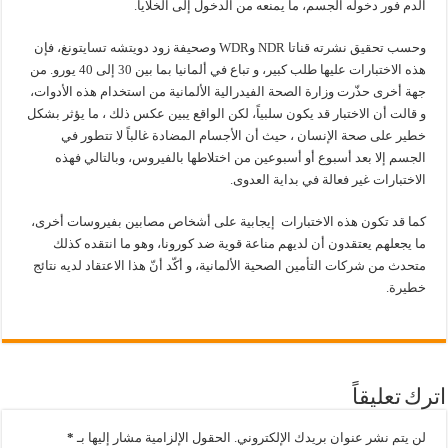
الدم فور دخوله الجسم، ما يمنعه من الدخول إلى الخلايا.
وحسب تحقيق نشرته قناتا NDR وWDR وصحيفة زود دويتشه تسايتونغ، فإن
هذه الاختبارات عليها طلب كبير، و تباع في ألمانيا بما بين 30 إلى 40 يورو. من
جهة أخرى حذّرت وزارة الصحة الفيدرالية الألمانية من استخدام هذه الأدوات،
و قالت أن الاختبار قد يكون سلبياً، لكن الواقع يبين عكس ذلك ، ما يؤثر بشكل
خطير على صحة الإنسان ، حيث أن الأجسام المضادة غالباً لا تتطور في
الجسم إلا بعد أسبوع أو أسبوعين من اختلاطها بالفيروس، وبالتالي فهذه
الاختبارات غير فعالة في بداية العدوى.
كما قد تكون هذه الاختبارات إيجابية على أشخاص مصابين بفيروسات أخرى،
ما يجعلهم يعتقدون أن لديهم مناعة قوية ضد كورونا، وهو ما انتقده كذلك
متحدث من شركات التأمين الصحية الألمانية، و أكّد أنّ هذا الاعتقاد لديه نتائج
خطيرة.
اترك تعليقاً
لن يتم نشر عنوان بريدك الإلكتروني.
الحقول الإلزامية مشار إليها بـ
*