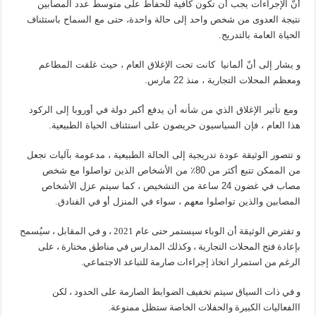
أنّ الإجراءات يجب أن تكون كافية للحفاظ على متوسط عدد المصابين
نتيجة العدوى من شخص واحد إلى حالة واحدة، حتى مع السماح باستئناف
الحياة العامة بالتدريج.
و يشار إلى أنّ ألمانيا
كانت تحت الإغلاق العام ، حيث غلقت المطاعم
ومعظم المحلات التجارية ، منذ 22 مارس.
ومع تأثير الإغلاق الذي من شأنه أن يدفع أكبر دولة في أوروبا إلى الركود
هذا العام ، فإن السياسيون حريصون على استئناف الحياة الطبيعية.
و تتصور الوثيقة عودة تدريجية إلى الحالة الطبيعية ، مدعومة بآليات تجعل
من الممكن تتبع أكثر من 80٪ من الأشخاص الذين تواصلوا مع شخص
مصاب في غضون 24 ساعة من التشخيص ، كما سيتم عزل الأشخاص
المصابين والذين تواصلوا معهم ، سواء في المنزل أو في الفنادق.
و تفترض الوثيقة أن الوباء سيستمر حتى عام 2021 ، و في المقابل ، سيُسمح
بإعادة فتح المحلات التجارية ، وكذلك المدارس في مناطق مختارة ، على
الرغم من استمرار اتخاذ إجراءات صارمة للتباعد الاجتماعي.
و في ذات السياق سيتم تخفيف الضوابط الصارمة على الحدود ، لكن
االفعاليات الكبيرة والحفلات الخاصة ستظل ممنوعة.