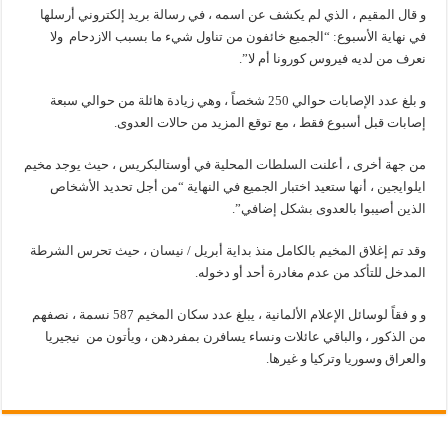
و قال المقيم ، الذي لم يكشف عن اسمه ، في رسالة بريد إلكتروني أرسلها
في نهاية الأسبوع: “الجميع خائفون من تناول شيء ما بسبب الازدحام ولا
نعرف من لديه فيروس كورونا أم لا”.
و بلغ عدد الإصابات حوالي 250 شخصاً ، وهي زيادة هائلة من حوالي سبعة
إصابات قبل أسبوع فقط ، مع توقع المزيد من حالات العدوى.
من جهة أخرى ، أعلنت السلطات المحلية في أوستالبكريس ، حيث يوجد مخيم
ايلوايجين ، أنها ستعيد اختبار الجميع في النهاية “من أجل تحديد الأشخاص
الذين أصيبوا بالعدوى بشكل إضافي”.
وقد تم إغلاق المخيم بالكامل منذ بداية أبريل / نيسان ، حيث تحرس الشرطة
المدخل للتأكد من عدم مغادرة أحد أو دخوله.
و و فقاً لوسائل الإعلام الألمانية ، يبلغ عدد سكان المخيم 587 نسمة ، نصفهم
من الذكور ، والباقي عائلات ونساء يسافرن بمفردهن ، ويأتون من نيجيريا
والعراق وسوريا وتركيا و غيرها.