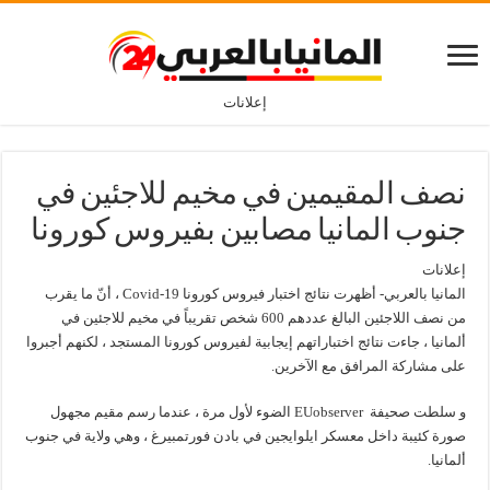
إعلانات
نصف المقيمين في مخيم للاجئين في
جنوب المانيا مصابين بفيروس كورونا
إعلانات
المانيا بالعربي- أظهرت نتائج اختبار فيروس كورونا Covid-19 ، أنّ ما يقرب
من نصف اللاجئين البالغ عددهم 600 شخص تقريباً في مخيم للاجئين في
ألمانيا ، جاءت نتائج اختباراتهم إيجابية لفيروس كورونا المستجد ، لكنهم أجبروا
على مشاركة المرافق مع الآخرين.
و سلطت صحيفة EUobserver الضوء لأول مرة ، عندما رسم مقيم مجهول
صورة كئيبة داخل معسكر ايلوايجين في بادن فورتمبيرغ ، وهي ولاية في جنوب
ألمانيا.