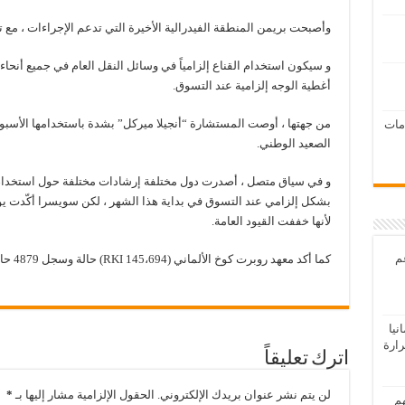
وأصبحت بريمن المنطقة الفيدرالية الأخيرة التي تدعم الإجراءات ، مع ت
و سيكون استخدام القناع إلزامياً في وسائل النقل العام في جميع أنحاء أل
أغطية الوجه إلزامية عند التسوق.
من جهتها ، أوصت المستشارة “أنجيلا ميركل” بشدة باستخدامها الأسب
امات
الصعيد الوطني.
و في سياق متصل ، أصدرت دول مختلفة إرشادات مختلفة حول استخدام أ
بشكل إلزامي عند التسوق في بداية هذا الشهر ، لكن سويسرا أكّدت يوم ا
لأنها خففت القيود العامة.
عم
كما أكد معهد روبرت كوخ الألماني (RKI 145،694) حالة وسجل 4879 حالة وفاة في المجموع.
يا
رارة
اترك تعليقاً
لن يتم نشر عنوان بريدك الإلكتروني.
الحقول الإلزامية مشار إليها بـ
*
هم