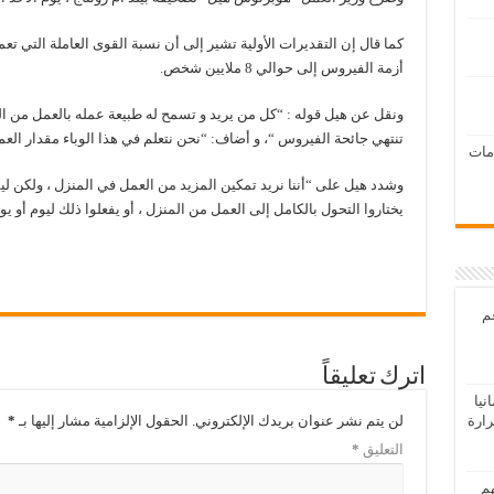
أزمة الفيروس إلى حوالي 8 ملايين شخص.
ونقل عن هيل قوله : “كل من يريد و تسمح له طبيعة عمله بالعمل من ال
تنتهي جائحة الفيروس “، و أضاف: “نحن نتعلم في هذا الوباء مقدار العمل
امات
وشدد هيل على “أننا نريد تمكين المزيد من العمل في المنزل ، ولكن ل
يختاروا التحول بالكامل إلى العمل من المنزل ، أو يفعلوا ذلك ليوم أو 
عم
اترك تعليقاً
يا
رارة
لن يتم نشر عنوان بريدك الإلكتروني.
الحقول الإلزامية مشار إليها بـ
*
التعليق
*
هم