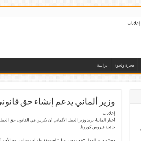
إعلانات
هجرة ولجوء
دراسة
وزير ألماني يدعم إنشاء حق قانون
إعلانات
أخبار المانيا- يريد وزير العمل الألماني أن يكرس في القانون حق العمل
جائحة فيروس كورونا.
وصرّح وزير العمل “هوبرتوس هيل” لصحيفة بيلد ام زونتاج ، يوم الأحد 