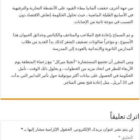
من جهة أخرى، خففت ألمانيا ببطء القيود على الأنشطة التجارية والترفيهية
في الأسابيع القليلة الماضية ، حيث تحاول الحكومة إنعاش الاقتصاد دون
التسبب في موجة ثانية من الإصابات.
و تم السماح بإعادة فتح الملاعب والمتاحف والكنائس وحدائق الحيوان هذا
الأسبوع ، و مؤخراً صالونات تصفيف الشعر كذلك بدأ العديد من طلاب
المدارس الثانوية والابتدائية بالعودة إلى المدرسة.
ومن المقرر أن تجتمع المستشارة “أنجيلا ميركل” مع زعماء المنطقة يوم
الأربعاء للنظر في اتخاذ مزيد من الخطوات ، و بحلول ذلك الوقت ، تأمل
الحكومة في الحصول على بيانات أكثر موثوقية حول تأثير التدابير التي بدأت
في 20 أبريل ، مثل إعادة فتح بعض المتاجر.
اترك تعليقاً
لن يتم نشر عنوان بريدك الإلكتروني.
الحقول الإلزامية مشار إليها بـ
*
التعليق
*