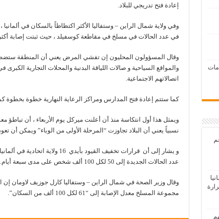
إعادة فتح تدريجي للبلاد.
وفي ولاية شمال الراين – وستفاليا الأكثر اكتظاظاً بالسكان في ألمانيا ، ق
في عدد الحالات في مسلخ في مقاطعة كوسفيلد ، حيث ثبتت إصابة أكثر من 150 من بين 1200 موظف بال
وقال المسؤولون المحليون إن تفشي المرض يعني أن المنطقة ستضطر 
امات
اتصالاتهم الاجتماعية.
كما ستتم إعادة فتح المدارس ومراكز الرعاية النهارية خطوة بخطوة كم
ويمثل هذا أول انتكاسة منذ أن أعلنت ميركل يوم الأربعاء ، أن تباطؤ م
نسبياً يعني أن البلاد تجاوزت “المرحلة الأولى من الوباء” ويمكن أن تعو
عم
و يشار إلى أن قرارات تخفيف القيود بأ
عدد الحالات الجديدة إلى 50 لكل 100 ألف شخص على مدى سبعة أيام.
يا
وقال وزير الصحة في شمال الراين – وستفاليا كارل جوزيف لاومان إن 
رارة
مجموعة المسلخ معدل الإصابة إلى “61 لكل 100 ألف من السكان”.
هم