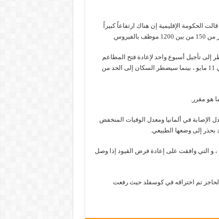
الت الحكومة الإقليمية إن هناك ارتفاعاً كبيراً
فيروس.
إلى تأجيل أسبوع واحد لإعادة فتح المطاعم
والمواقع السياحية و صالات اللياقة البدنية والمحلات التجارية الكبرى في 11 مايو ، بينما سيضطر السكان إلى الحد من
ا هو مقرر.
عدل الإصابة في ألمانيا ومعدل الوفيات المنخفض
د بحذر إلى وضعها الطبيعي.
يدي 16 ولاية اتحادية في ألمانيا ، و التي وافقت على إعادة فرض القيود إذا وصل
الحاجز تم اختراقه في كوسفلد حيث رفعت