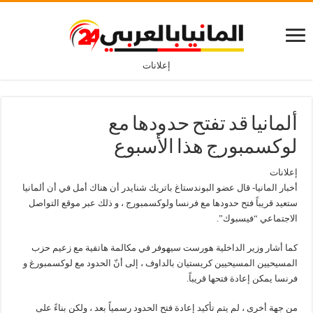
إعلانات
ألمانيا قد تفتح حدودها مع
لوكسمبورج هذا الأسبوع
إعلانات
أخبار المانيا- قال عضو البوندستاغ باتريك شنايدر أن هناك أمل في أن ألمانيا
ستعيد قريباً فتح حدودها مع فرنسا ولوكسمبورج ، و ذلك عبر موقع التواصل
الاجتماعي “فيسبوك”.
كما أشار وزير الداخلية هورست سيهوفر في مكالمة هاتفية مع زعيم حزب
المسيحيين المسيحيين كريستيان بالداوف ، إلى أنّ الحدود مع لوكسمبورغ و
فرنسا يمكن إعادة فتحها قريباً.
من جهة أخرى ، لم يتم تأكيد إعادة فتح الحدود رسمياً بعد ، ولكن بناءً على