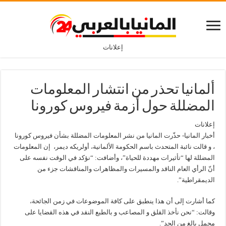
إعلانات
ألمانيا تحذر من انتشار المعلومات
المضللة حول أزمة فيروس كورونا
إعلانات
أخبار المانيا- حذّرت المانيا من نشر المعلومات المضللة بشأن فيروس كورونا
، و قالت نائبة المتحدث باسم الحكومة الألمانية، أولريكه ديمر، إن المعلومات
المضللة لها “تأثيرات مهددة للحياة”، وأضافت: “نؤكد في الوقت نفسه على
أنّ الرأي العام الناقد والمسيرات والمظاهرات والمناقشات جزء من
الديمقراطية”.
كما أشارت إلى أن هذا ينطبق على كافة الموضوعات في زمن الجائحة،
وقالت: “نحن نأخذ القلق و المصاعب و بالطبع النقد في هذه القضايا على
محمل بالغ من الجد”.