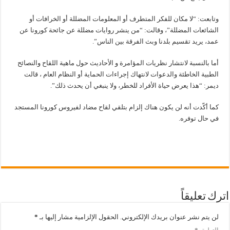
وتابعت: “لا مكان للفكر المتطرف أو المعلومات المضللة أو الخرافات أو
الشائعات المضللة”، وقالت: “من ينشر روايات مضللة عن جائحة كورونا عن
عمد، يريد تقسيم بلدنا وبث الفرقة بين الناس”.
أما بالنسبة لانتشار نظريات المؤامرة و الأحاديث حول ماهية اللقاح والنصائح
الطبية الخاطئة والدعوات لانتهاك إجراءات الحماية أو النظام العام ، قالت
ديمر: “هذا يعرض حياة الأفراد للخطر، ولا ينبغي أن يحدث ذلك”.
كما أكّدت أنه لن يكون هناك إلزام بتلقي لقاح مضاد لفيروس كورونا المستجد
في حال توفره.
اترك تعليقاً
لن يتم نشر عنوان بريدك الإلكتروني.
الحقول الإلزامية مشار إليها بـ
*