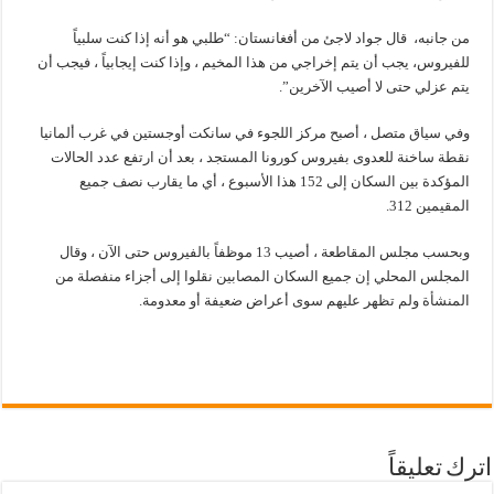
من جانبه، قال جواد لاجئ من أفغانستان: “طلبي هو أنه إذا كنت سلبياً
للفيروس، يجب أن يتم إخراجي من هذا المخيم ، وإذا كنت إيجابياً ، فيجب أن
يتم عزلي حتى لا أصيب الآخرين”.
وفي سياق متصل ، أصبح مركز اللجوء في سانكت أوجستين في غرب ألمانيا
نقطة ساخنة للعدوى بفيروس كورونا المستجد ، بعد أن ارتفع عدد الحالات
المؤكدة بين السكان إلى 152 هذا الأسبوع ، أي ما يقارب نصف جميع
المقيمين 312.
وبحسب مجلس المقاطعة ، أصيب 13 موظفاً بالفيروس حتى الآن ، وقال
المجلس المحلي إن جميع السكان المصابين نقلوا إلى أجزاء منفصلة من
المنشأة ولم تظهر عليهم سوى أعراض ضعيفة أو معدومة.
اترك تعليقاً