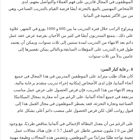
الموظفون في المجال قادرين على فهم العملاء والتواصل معهم، لدى
الأشخاص المهتمين بالبيع بالتجزئة أيضًا فرصة القيام بالتدريب الصناعي، وهي
من بين الأكثر شعبية في ألمانيا .
ويتراوح الراتب خلال فترة التدريب ما بين 600 و 1000 يورو في الشهر، علاوة
على ذلك ، يتمتع المتدربون أيضًا في كثير من الأحيان بفرصة عرض عقد عمل
دائم بعد الانتهاء من التدريب لمدة سنتين إلى ثلاث سنوات، ويمكن أن يعتمد
طول فترة التدريب على المؤهلات السابقة،وبالتالي يمكن تقصيرها إلى
عامين بدلاً من ثلاث سنوات.
6 . رعاية كبار السن:
كان هناك طلب متزايد على الموظفين المدربين في هذا المجال في جميع
أنحاء ألمانيا، فإن لدى الأشخاص إمكانية إجراء تدريب متقدم برعاية مالية،
وبعد الانتهاء من هذا التدريب، فإن فرص الحصول على عرض عمل مناسب
مرتفعة في جميع أنحاء ألمانيا، على الرغم من أنه مقارنة بمجال الميكانيكا
الصناعية وتجارة التجزئة، فقد يضطر الموظفون في مجال العمل هذا إلى
قبول رواتب أقل، لكن فرص الحصول على منصب دائم أعلى بشكل عام.
على الرغم من أن معدل البطالة الإجمالي في ألمانيا يتناقص طرديًا، مع وجود
أقل من 2.6 مليون شخص عاطل عن العمل 5.7 ٪، فإن هناك مجالات عمل
معينة تواجه طلبًا متزايدًا من الموظفين، وتتضمن هذه المجالات وظيفة مهنية