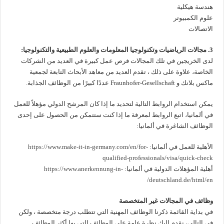
هندسة هيكلية
علوم الكمبيوتر
الاتصالات
3. مجالات الرياضيات وتكنولوجيا المعلومات والعلوم الطبيعية والتكنولوجيا:
لدى الخريجين في تلك المجالات فرص عمل كبيرة في العديد من الشركات
الخاصة، علاوة على ذلك ، تقدم العديد من معاهد الأبحاث التابعة لجمعية
ماكس بلانك و Fraunhofer-Gesellschaft عددًا كبيرًا من الوظائف الجذابة.
يمكن استخدام الروابط التالية لتحديد ما إذا كان المرشح الدولي مؤهلاً للعمل
في ألمانيا، اتبع الروابط لمعرفة ما إذا كنت ستتمكن من الحصول على إحدى
الوظائف الشاغرة في ألمانيا:
الأهلية للعمل في ألمانيا:
https://www.make-it-in-germany.com/en/for-
qualified-professionals/visa/quick-check
أهلية المؤهلات الدولية في ألمانيا:
https://www.anerkennung-in-
deutschland.de/html/en/
وظائف في المجالات غير المتخصصة
في بداية القائمة ذكرنا الوظائف المهنية التي تتطلب درجة متخصصة ، ولكن
في التالي، نقدم إليك نظرة عامة على الوظائف التي بها أكثر الوظائف