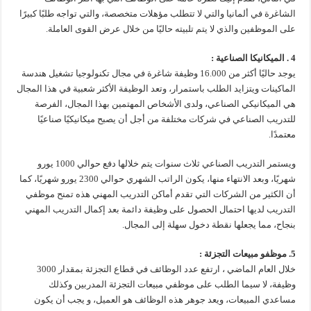
الشاغرة في ألمانيا والتي لا تتطلب مؤهلات متخصصة، والتي تواجه طلبًا كبيرًا
على الموظفين والذي لا يتم تلبيته حاليًا من خلال عرض القوى العاملة.
4 . الميكانيكا الصناعية :
يوجد حاليًا أكثر من 16.000 وظيفة شاغرة في مجال تكنولوجيا تشغيل هندسة
الماكينات ويتزايد الطلب باستمرار، وتعد الوظيفة الأكثر شعبية في هذا المجال
هي الميكانيكي الصناعي، ولدى الأشخاص المهتمين بهذا المجال، الفرصة
للتدريب الصناعي في شركات مختلفة من أجل أن يصبح ميكانيكيًا صناعيًا
معتمدًا.
ويستمر التدريب الصناعي ثلاث سنوات يتم خلالها دفع حوالي 1000 يورو
شهريًا، وبعد الانتهاء منها، يكون الراتب الشهري حوالي 2300 يورو شهريًا، كما
أن الكثير من الشركات التي تقدم أماكن التدريب المهني هذه تمنح موظفي
التدريب لديها احتمال الحصول على وظيفة دائمة بعد إكمال التدريب المهني
بنجاح، مما يجعلها نقطة دخول سهلة إلى المجال.
5. موظفو مبيعات التجزئة :
خلال العام الماضي ، ارتفع عدد الوظائف في قطاع التجزئة بمقدار 3000
وظيفة، لا سيما الطلب على موظفي مبيعات التجزئة المدربين وكذلك
مساعدي المبيعات، ويعد جوهر هذه الوظائف هو العميل، و يجب أن يكون