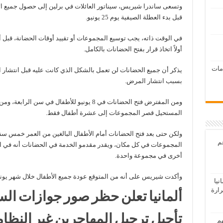
وتسعى ساندرا شيريس، سيناتور العائلات في برلين إلى حصول جميع ا
قبل بدء العطلة الصيفية يوم 25 يونيو.
في الوقت ذاته، يجب توسيع المجموعات أو تقييد أوقات الحضانة، قبل 
أولاً اتخاذ قرار بفتح الحضانات بالكامل.
امات
بسبب انتشار المرض.
ومن المفترض فتح الحضانات في 8 يونيو للأطفال في
المستحيل قصر المجموعات إلى عشرة أطفال فقط.
ولكن حتى بعد فتح الحضانات أمام الأطفال البالغين من العمر خمس سن
عم
أخرى في مجموعة واحدة.
وأكدت شيريس على أنه من المتوقع عودة جميع الأطفال خلال شهر يوني
يا
رارة
ألمانيا تعلن حظر صور جوازات الس
تأجيل ترحيل المهاجرين غير النظامي
هم