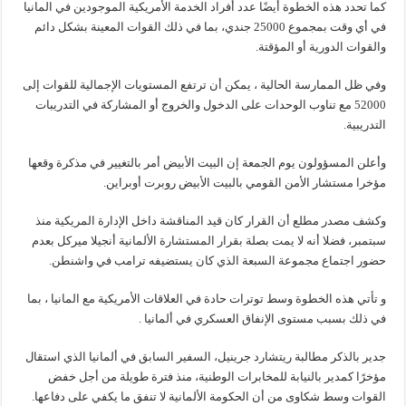
كما تحدد هذه الخطوة أيضًا عدد أفراد الخدمة الأمريكية الموجودين في المانيا
في أي وقت بمجموع 25000 جندي، بما في ذلك القوات المعينة بشكل دائم
والقوات الدورية أو المؤقتة.
وفي ظل الممارسة الحالية ، يمكن أن ترتفع المستويات الإجمالية للقوات إلى
52000 مع تناوب الوحدات على الدخول والخروج أو المشاركة في التدريبات
التدريبية.
وأعلن المسؤولون يوم الجمعة إن البيت الأبيض أمر بالتغيير في مذكرة وقعها
مؤخرا مستشار الأمن القومي بالبيت الأبيض روبرت أوبراين.
وكشف مصدر مطلع أن القرار كان قيد المناقشة داخل الإدارة المريكية منذ
سبتمبر، فضلا أنه لا يمت بصلة بقرار المستشارة الألمانية أنجيلا ميركل بعدم
حضور اجتماع مجموعة السبعة الذي كان يستضيفه ترامب في واشنطن.
و تأتي هذه الخطوة وسط توترات حادة في العلاقات الأمريكية مع المانيا ، بما
في ذلك بسبب مستوى الإنفاق العسكري في ألمانيا .
جدير بالذكر مطالبة ريتشارد جرينيل، السفير السابق في ألمانيا الذي استقال
مؤخرًا كمدير بالنيابة للمخابرات الوطنية، منذ فترة طويلة من أجل خفض
القوات وسط شكاوى من أن الحكومة الألمانية لا تنفق ما يكفي على دفاعها.