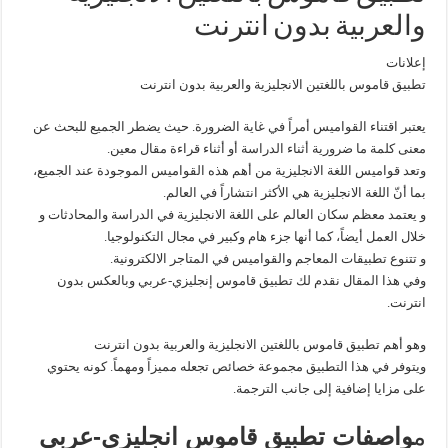
والعربية بدون انترنت
إعلانات
تطبيق قاموس باللغتين الانجليزية والعربية بدون انترنت
يعتبر اقتناء القواميس أمراً في غاية الضرورة. حيث يضطر الجميع للبحث عن
معنى كلمة ما ضرورية أثناء الدراسة أو أثناء قراءة مقال معين.
وتعد قواميس اللغة الانجليزية من أهم هذه القواميس الموجودة عند الجميع،
بما أنّ اللغة الانجليزية هي الأكثر انتشاراً في العالم.
و يعتمد معظم سكان العالم على اللغة الانجليزية في الدراسة والمحادثات و
خلال العمل أيضاً، كما أنها جزء هام وكبير في مجال التكنولوجيا.
و تتنوع تطبيقات المعاجم والقواميس في المتاجر الالكترونية.
وفي هذا المقال نقدم لك تطبيق قاموس إنجليزي-عربي وبالعكس بدون
انترنت.
وهو أهم تطبيق قاموس باللغتين الانجليزية والعربية بدون انترنت
ويتوفر في هذا التطبيق مجموعة خصائص تجعله مميزاً ومهماً. كونه يحتوي
على مزايا إضافية إلى جانب الترجمة.
م
واصفات تطبيق قاموس انجليزي-عربي