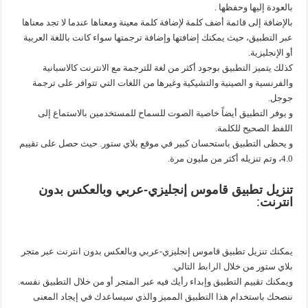
بالعودة إليها وحفظها .
بالإضافة إلى قائمة أضف كلمة لإضافة كلمة معينة ومعناها عندما لا تجد معناها
عبر التطبيق، حيث يمكنك إضافتها وإضافة ترجمتها سواء كانت باللغة العربية
أو الإنجليزية.
كذلك يتميز التطبيق بوجود أكثر من لغة للترجمة مع الانترنت كالاسبانية
والفرنسية و الصينية والتشيكية وغيرها من اللغات التي تتوافر على ترجمة
جوجل.
و يوفر التطبيق أيضاً خاصية الصوت للسماح للمستخدمين بالاستماع إلى
اللفظ الصحيح للكلمة.
و يحظى التطبيق باستحسان كبير في موقع بلاي ستور. حيث حصل على تقييم
4.0، وتم تنزيله أكثر من مليون مرة.
تنزيل تطبيق قاموس إنجليزي-عربي وبالعكس بدون
انترنت
:
يمكنك تنزيل تطبيق قاموس إنجليزي-عربي وبالعكس بدون انترنت عبر متجر
بلاي ستور من خلال
الرابط
التالي.
ويمكنك تقييم التطبيق وإبداء رأيك فيه عبر المتجر أو من خلال التطبيق نفسه.
ننصحك باستخدام هذا التطبيق المميز والذي سيساعدك في إيجاد المعنى