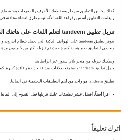
كذلك يحسن التطبيق من طريقة نطقك للأحرف والمفردات بعد سماع الط
و يعلمك التطبيق أسس وقواعد اللغة الألمانية و طرق انشاء محادثة في
تنزيل تطبيق tandeem لتعلم اللغات على هاتفك الذكي:
يتوفر تطبيق tandeem على الهواتف الذكية التي تعمل بنظام اندرويد و ios.
ويحظى التطبيق بجماهيرية كبيرة حيث تم تنزيله أكثر من 5 مليون مرة ، وحصل على 4.5 كتقييم.
ويمكنك تنزيله من متجر بلاي ستور عبر الرابط
هنا
.
حمل تطبيق tandeem واستمتع بعلاقات صداقة جديدة و فائدة كبيرة. كما يمكنك تعلم أكثر من لغة واحدة.
تطبيق tandeem هو واحد من أهم التطبيقات التعليمية في المانيا.
اقرأ أيضاً:
أفضل عشر تطبيقات عليك تنزيلها قبل القدوم إلى المانيا
اترك تعليقاً