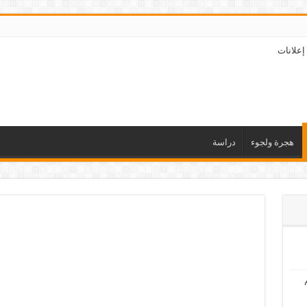
إعلانات
هجرة ولجوء
دراسة