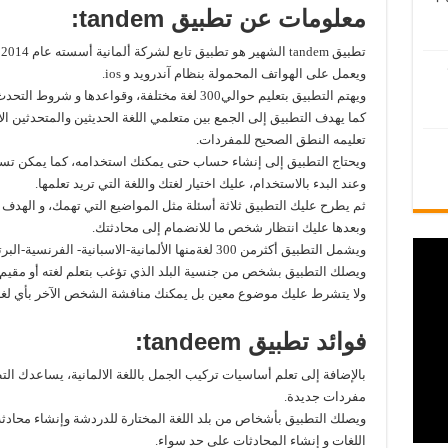
معلومات عن تطبيق tandem:
تطبيق tandem الشهير هو تطبيق تابع لشركة ألمانية أسسته عام 2014 ، وانطلق عام 2015.
ويعمل على الهواتف المحمولة بنظام آندرويد و ios.
ويهتم التطبيق بتعليم حوالي300 لغة مختلفة، وقواعدها و شروط التحدث بها.
كما يهدف التطبيق إلى الجمع بين متعلمي اللغة الحديثين والمتحدثين ال
تعليمه النطق الصحيح للمفردات.
ويحتاج التطبيق إلى إنشاء حساب حتى يمكنك استخدامه، كما يمكن تس
وعند البدء بالاستخدام، عليك اختيار لغتك واللغة التي تريد تعلمها.
ثم يطرح عليك التطبيق ثلاثة أسئلة مثل المواضيع التي تهمك، و الهدف 
وبعدها عليك انتظار شخص ما للانضمام إلى محادثتك.
ويشمل التطبيق أكثرمن 300 لغةمنها الألمانية-الاسبانية- الفرنسية-البرتغالية- الصينية-العربية.
ويصلك التطبيق بشخص من جنسية البلد الذي تؤغب بتعلم لغته أو مقيم ف
ولا يتشرط عليك موضوع معين بل يمكنك منافشة الشخص الآخر بأي لغة 
فوائد تطبيق tandeem:
بالإضافة إلى تعلم أساسيات تركيب الجمل باللغة الالمانية، يساعدك 
مفردات جديدة.
اللغات و إنشاء المحادثات على حد سواء.