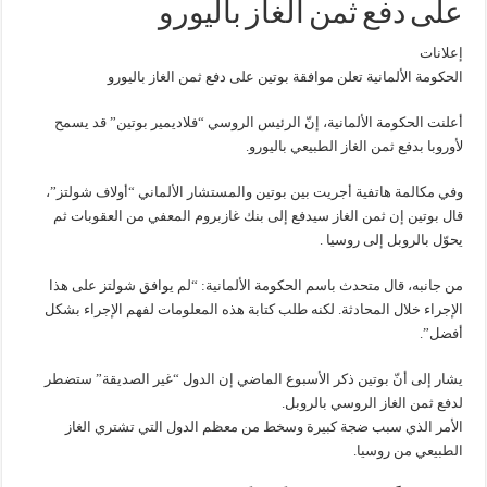
على دفع ثمن الغاز باليورو
إعلانات
الحكومة الألمانية تعلن موافقة بوتين على دفع ثمن الغاز باليورو
أعلنت الحكومة الألمانية، إنّ الرئيس الروسي “فلاديمير بوتين” قد يسمح
لأوروبا بدفع ثمن الغاز الطبيعي باليورو.
وفي مكالمة هاتفية أجريت بين بوتين والمستشار الألماني “أولاف شولتز”،
قال بوتين إن ثمن الغاز سيدفع إلى بنك غازبروم المعفي من العقوبات ثم
يحوّل بالروبل إلى روسيا .
من جانبه، قال متحدث باسم الحكومة الألمانية: “لم يوافق شولتز على هذا
الإجراء خلال المحادثة. لكنه طلب كتابة هذه المعلومات لفهم الإجراء بشكل
أفضل”.
يشار إلى أنّ بوتين ذكر الأسبوع الماضي إن الدول “غير الصديقة” ستضطر
لدفع ثمن الغاز الروسي بالروبل.
الأمر الذي سبب ضجة كبيرة وسخط من معظم الدول التي تشتري الغاز
الطبيعي من روسيا.