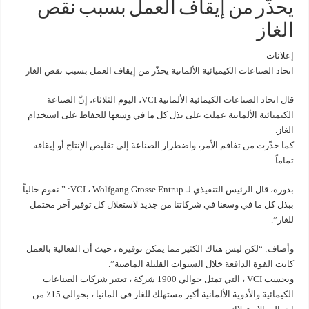
يحذّر من إيقاف العمل بسبب نقص
الغاز
إعلانات
اتحاد الصناعات الكيميائية الألمانية يحذّر من إيقاف العمل بسبب نقص الغاز
قال اتحاد الصناعات الكيمائية الألمانية VCI، اليوم الثلاثاء، إنّ الصناعة
الكيميائية الألمانية عملت على بذل كل ما في وسعها للحفاظ على استخدام
الغاز.
كما حذّرت من تفاقم الأمر، واضطرار الصناعة إلى تقليص الإنتاج أو إيقافه
تماماً.
بدوره، قال الرئيس التنفيذي لـ VCI ، Wolfgang Grosse Entrup: ” نقوم حالياً
ببذل كل ما في وسعنا في شركاتنا من جديد لاستغلال كل توفير آخر محتمل
للغاز”.
وأضاف: “لكن ليس هناك الكثير مما يمكن توفيره ، حيث أن الفعالية بالعمل
كانت القوة الدافعة خلال السنوات القليلة الماضية”.
وبحسب VCI ، التي تمثل حوالي 1900 شركة ، تعتبر شركات الصناعات
الكيمائية والأدوية الألمانية أكبر مستهلك للغاز في المانيا ، بحوالي 15٪ من