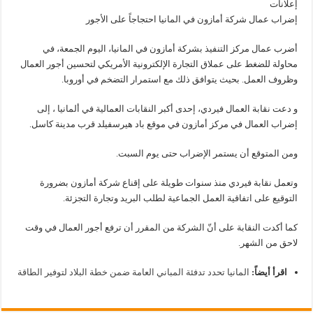
إعلانات
إضراب عمال شركة أمازون في المانيا احتجاجاً على الأجور
أضرب عمال مركز التنفيذ بشركة أمازون في المانيا، اليوم الجمعة، في
محاولة للضغط على عملاق التجارة الإلكترونية الأمريكي لتحسين أجور العمال
وظروف العمل. بحيث يتوافق ذلك مع استمرار التضخم في أوروبا.
و دعت نقابة العمال فيردي، إحدى أكبر النقابات العمالية في ألمانيا ، إلى
إضراب العمال في مركز أمازون في موقع باد هيرسفيلد قرب مدينة كاسل.
ومن المتوقع أن يستمر الإضراب حتى يوم السبت.
وتعمل نقابة فيردي منذ سنوات طويلة على إقناع شركة أمازون بضرورة
التوقيع على اتفاقية العمل الجماعية لطلب البريد وتجارة التجزئة.
كما أكدت النقابة على أنّ الشركة من المقرر أن ترفع أجور العمال في وقت
لاحق من الشهر.
اقرأ أيضاً:
المانيا تحدد تدفئة المباني العامة ضمن خطة البلاد لتوفير الطاقة