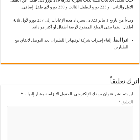
حيث تتلقى العائلات مساعدات شهرية قدرها 219 يورو لكل طفل عن الطفل
الأول والثاني ، و 225 يورو للطفل الثالث و 250 يورو لأي طفل إضافي.
وبدءاً من تاريخ 1 يناير 2023 ، ستزداد هذه الإعانات إلى 237 يورو لأول ثلاثة
أطفال. بينما يبقى المبلغ الممنوح لأربعة أطفال أو أكثر هو ذاته.
اقرأ أيضاً:
إلغاء إضراب شركة لوفتهانزا للطيران بعد التوصل لاتفاق مع
الطيارين
اترك تعليقاً
لن يتم نشر عنوان بريدك الإلكتروني.
الحقول الإلزامية مشار إليها بـ
*
التعليق
*