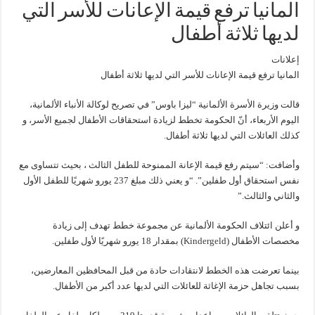
المانيا ترفع قيمة الإعانات للأسر التي
لديها ثلاثة أطفال
إعلانات
المانيا ترفع قيمة الإعانات للأسر التي لديها ثلاثة أطفال
قالت وزيرة الأسرة الألمانية “ليزا باوس” في تصريح لوكالة الأنباء الألمانية،
اليوم الأربعاء، أنّ الحكومة تخطط لزيادة استحقاقات الأطفال لجميع الأسر، و
كذلك العائلات التي لديها ثلاثة أطفال.
وأضافت: “سيتم رفع قيمة الإعانة الممنوحة للطفل الثالث ، بحيث تتساوى مع
نفس استحقاق أول طفلين”. “و يعني ذلك مبلغ 237 يورو شهريًا للطفل الأول
والثاني والثالث.”
و أعلن ائتلاف الحكومة الألمانية عن مجموعة خطط تهدف إلى زيادة
مخصصات الأطفال (Kindergeld) بمقدار 18 يورو شهريًا لأول طفلين.
بينما تعرضت هذه الخطط لانتقادات حادة من قبل المحافظين المعارضين،
بسبب تجاهل حزمة الإغاثة للعائلات التي لديها عدد أكبر من الأطفال.