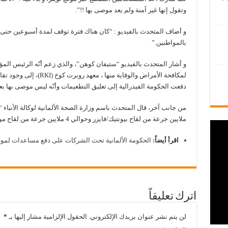
وتقول إنها غير آمنة ولم يعد موصى بها !!”.
و أضاف المتحدث بالفيديو : “كان هناك فترة توقف لمدة أسبوعين حتى ي
بالمواطنين.”
و أشار المتحدث بالفيديو “ستيفان كوهن”، والذي زعم أنّه الرئيس المؤقت
لمكافحة الأمراض والوقاية من
دفعت الحكومة الفيدرالية إلى تعليق التطعيمات وأنّه ليس موصى بها بعد 
ملايين جرعة من لقاح بيونتيك/فايزر وحوالي 4 ملايين جرعة من لقاح موديرنا خلال وقت قريب.
اقرأ أيضاً:
الحكومة الألمانية تحث الشركات على دفع مساعدات لموظف
اترك تعليقاً
لن يتم نشر عنوان بريدك الإلكتروني.
الحقول الإلزامية مشار إليها بـ
*