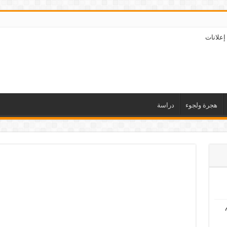
إعلانات
هجرة ولجوء
دراسة