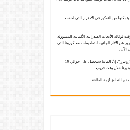
تمكنوا من التفكير في الأضرار التي لحقت
 لوكالة الأبحاث الفيدرالية الألمانية المسؤولة
ها ، معهد روبرت كوخ (RKI)، إلى وجود تقارير عن الآثار الجانبية للتطعيمات ضد كورونا التي
الآن .
من جانب آخر، قال المتحدث باسم وزارة الصحة الألمانية لوكالة الأنباء “رويترز”، إنّ المانيا ستحصل على حوالي 10
يها لتجاوز أزمة الطاقة