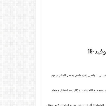
يد-19
ائل التواصل الاجتماعي بحظر المانيا جميع
ستخدام اللقاحات. و ذلك بعد انتشار مقطع
كما شارك أحد المستخدمين المقطع عبر موقع تويتر، وجاء فيه : “الأخبار العاجلة !! ألمانيا توقف جميع لقاحات كوفيد-19 ،