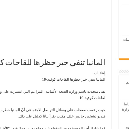
امات
المانيا تنفي خبر حظرها للقاحات كوف
إعلانات
المانيا تنفي خبر حظرها للقاحات كوفيد-19
عم
نفى متحدث باسم وزارة الصحة الألمانية، المزاعم التي انتشرت على وس
لقاحات كوفيد-19.
يا
رارة
حيث زعمت صفحات على وسائل التواصل الاجتماعي أنّ المانيا حظرت ا
فيديو لشخص جالس خلف مكتب يقرأ بيانًا كدليل على ذلك.
هم