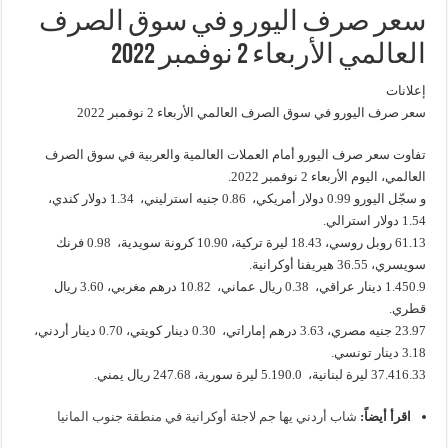
سعر صرف اليورو في سوق الصرف
العالمي الأربعاء 2 نوفمبر 2022
إعلانات
سعر صرف اليورو في سوق الصرف العالمي الأربعاء 2 نوفمبر 2022
تفاوت سعر صرف اليورو أمام العملات العالمية والعربية في سوق الصرف
العالمي، اليوم الأربعاء 2 نوفمبر 2022.
و سجّل اليورو 0.99 دولار أمريكي، 0.86 جنيه استرليني، 1.34 دولار كندي،
1.54 دولار استرالي.
61.13 روبل روسي، 18.43 ليرة تركية، 10.90 كرونة سويدية، 0.98 فرنك
سويسري، 36.55 هيريفنا أوكرانية.
1.450.9 دينار عراقي، 0.38 ريال عماني، 10.82 درهم مغربي، 3.60 ريال
قطري.
23.97 جنيه مصري، 3.63 درهم إماراتي، 0.30 دينار كويتي، 0.70 دينار أردني،
3.18 دينار تونسي.
37.416.33 ليرة لبنانية، 5.190.0 ليرة سورية، 247.68 ريال يمني.
اقرأ أيضاً:
شاب أردني يها جم لاجئة أوكرانية في منطقة جنوب المانيا