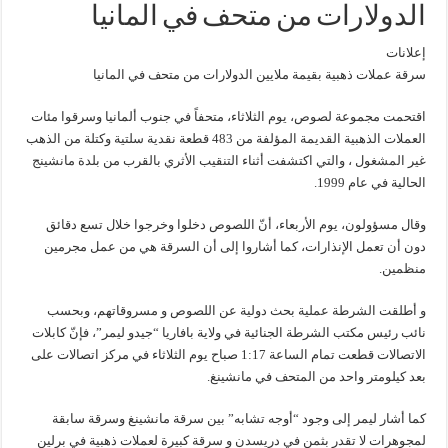
الدولارات من متحف في المانيا
إعلانات
سرقة عملات ذهبية بقيمة ملايين الدولارات من متحف في المانيا
اقتحمت مجموعة لصوص، يوم الثلاثاء، متحفاً في جنوب ألمانيا وسرقوا مئات
العملات الذهبية القديمة المؤلفة من 483 قطعة نقدية سلتية وكتلة من الذهب
غير المشغول ، والتي اكتشفت أثناء التنقيب الأثري بالقرب من بلدة مانشينج
الحالية في عام 1999.
وقال مسؤولون، يوم الأربعاء، أنّ اللصوص دخلوا وخرجوا خلال تسع دقائق
دون أن تعمل الإنذارات، كما أشاروا إلى أن السرقة هي من عمل مجرمين
منظمين.
و أطلقت الشرطة عملية بحث دولية عن اللصوص و مسروقاتهم، وبحسب
نائب رئيس مكتب الشرطة الجنائية في ولاية بافاريا “جيدو ليمر”، فإنّ كابلات
الاتصالات قطعت تمام الساعة 1:17 صباح يوم الثلاثاء في مركز اتصالات على
بعد كيلومتر واحد من المتحف في مانشينغ.
كما أشار ليمر إلى وجود “أوجه تشابه” بين سرقة مانشينغ وسرقة سابقة
لمجوهرات لا تقدر بثمن في دريسدن و سرقة كبيرة لعملات ذهبية في برلين