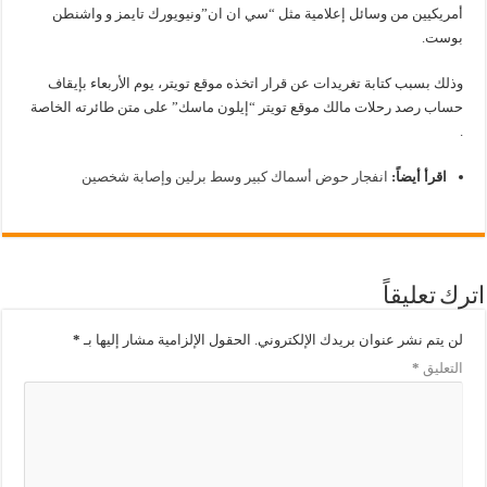
أمريكيين من وسائل إعلامية مثل “سي ان ان”ونيويورك تايمز و واشنطن
بوست.
وذلك بسبب كتابة تغريدات عن قرار اتخذه موقع تويتر، يوم الأربعاء بإيقاف
حساب رصد رحلات مالك موقع تويتر “إيلون ماسك” على متن طائرته الخاصة
.
اقرأ أيضاً:
انفجار حوض أسماك كبير وسط برلين وإصابة شخصين
اترك تعليقاً
لن يتم نشر عنوان بريدك الإلكتروني.
الحقول الإلزامية مشار إليها بـ
*
التعليق
*