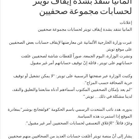
المانيا تنتقد بشدة إيقاف تويتر
لحسابات مجموعة صحفيين
إعلانات
المانيا تنتقد بشدة إيقاف تويتر لحسابات مجموعة صحفيين
عبرت وزارة الخارجية الألمانية عن معارضتها لإيقاف حسابات بعض الصحفيين
على موقع تويتر.
ونشرت الوزارة، اليوم الجمعة، صوراً للقطات شاشة لصحفيين علقت
حساباتهم على تويتر ، قائلة إنّ توقيف حساباتهم أمر غير مقبول.
وكتبت الوزارة عبر صفحتها الرسمية على تويتر: “لا يمكن تشغيل أو توقيف
حرية الصحافة حسب المزاج”.
“لم يعد بإمكان الصحفيين المكتوب أسماءهم أدناه متابعتنا والتعليق والنقد،
لدينا مشكلة في ذلك… تويتر.”
بدوره، هدد نائب المتحدث الرسمي باسم الحكومة “فولفجانج بوشنر”بمغادرة
الموقع إذا استمرت هذه السياسة.
وغرّد قائلاً: “الإغلاق التعسفي لحسابات الصحفيين أمر غير مقبول”.
يشار إلى أنّ منصة تويتر أغلقت حسابات العديد من الصحافيين منهم صحفيين