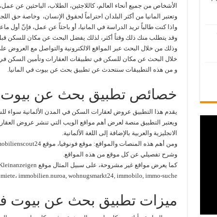
الأشخاص من جميع أنحاء العالم، كاللاجئين، الطلاب، الباحثين عن عمل، 
وتعتبر المانيا من أكثر البلدان احتراماً لحقوق الإنسان، وخاصة حق اللجو
واذا كنت طالباً تريد الدراسة في المانيا، أو باحثاً عن عمل، فإنّ أول ما
وقد يتطلب منك ذلك وقتاً أكثر، لذلك يفضل البحث عن مكان للسكن قب
وذلك من خلال البحث عبر المواقع الالكترونية والتواصل مع العروض ع
خلال البحث عن مكان للسكن في تطبيقات العقارات وتأمين السكن في ا
و من هذه التطبيقات سنتحدث عن تطبيق بحث عن بيوت في المانيا.
خصائص تطبيق بحث عن بيوت في
يقدم هذا التطبيق عروض لعقارات السكن في المدن الألمانية سواء للشرا
ويعتبر التطبيق منصة لعرض أهم مواقع الويب التي تنشر عروض العقار
الانجليزية والعربية بالإضافة إلى اللغة الألمانية.
ومن أهم هذه المنصات والمواقع: موقع فونوفيا، موقع Immobilienscout24، موقع Immowelt، موقع Immonet.
وشرح تفصيلي عن كل موقع من هذه المواقع.
miete، immobilien.nuroa, wohnugsmarkt24, immobilo, immo-suche.
ميزات تطبيق بحث عن بيوت في 