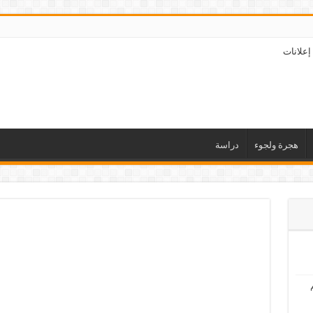
إعلانات
هجرة ولجوء
دراسة