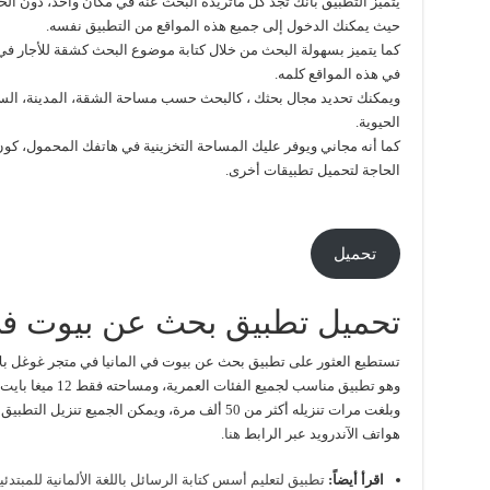
يتميز التطبيق بأنك تجد كل ماتريده البحث عنه في مكان واحد، دون الح
حيث يمكنك الدخول إلى جميع هذه المواقع من التطبيق نفسه.
كما يتميز بسهولة البحث من خلال كتابة موضوع البحث كشقة للأجار في 
في هذه المواقع كلمه.
ويمكنك تحديد مجال بحثك ، كالبحث حسب مساحة الشقة، المدينة، السعر،
الحيوية.
كما أنه مجاني ويوفر عليك المساحة التخزينية في هاتفك المحمول، كو
الحاجة لتحميل تطبيقات أخرى.
تحميل
تحميل تطبيق بحث عن بيوت في 
تستطيع العثور على تطبيق بحث عن بيوت في المانيا في متجر غوغل بلاي
وهو تطبيق مناسب لجميع الفئات العمرية، ومساحته فقط 12 ميغا بايت، و تقييمه 4.0 من أصل 5.
وبلغت مرات تنزيله أكثر من 50 ألف مرة، ويمكن الجميع
هواتف الآندرويد عبر الرابط
هنا
.
اقرأ أيضاً:
تطبيق لتعليم أسس كتابة الرسائل باللغة الألمانية للمبتدئي