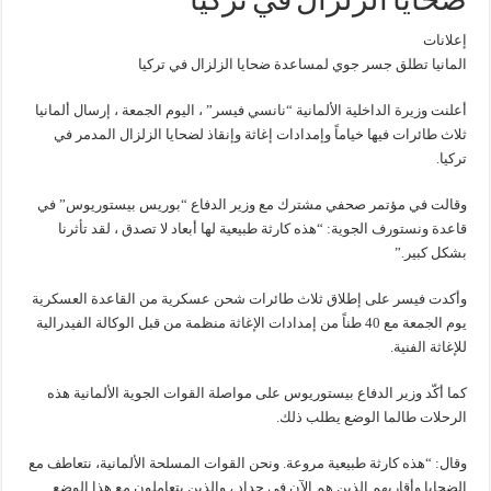
ضحايا الزلزال في تركيا
إعلانات
المانيا تطلق جسر جوي لمساعدة ضحايا الزلزال في تركيا
أعلنت وزيرة الداخلية الألمانية “نانسي فيسر” ، اليوم الجمعة ، إرسال ألمانيا
ثلاث طائرات فيها خياماً وإمدادات إغاثة وإنقاذ لضحايا الزلزال المدمر في
تركيا.
وقالت في مؤتمر صحفي مشترك مع وزير الدفاع “بوريس بيستوريوس” في
قاعدة ونستورف الجوية: “هذه كارثة طبيعية لها أبعاد لا تصدق ، لقد تأثرنا
بشكل كبير.”
وأكدت فيسر على إطلاق ثلاث طائرات شحن عسكرية من القاعدة العسكرية
يوم الجمعة مع 40 طناً من إمدادات الإغاثة منظمة من قبل الوكالة الفيدرالية
للإغاثة الفنية.
كما أكّد وزير الدفاع بيستوريوس على مواصلة القوات الجوية الألمانية هذه
الرحلات طالما الوضع يطلب ذلك.
وقال: “هذه كارثة طبيعية مروعة. ونحن القوات المسلحة الألمانية، نتعاطف مع
الضحايا وأقاربهم الذين هم الآن في حداد ، والذين يتعاملون مع هذا الوضع