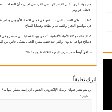
من جهة أخرى، أعلن القصر الرئاسي الفرنسي الإليزيه أنّ المحادثات س
الاتحاد الأوروبي.
كما سيتناولان القضايا التي ستناقش في قمتي الاتحاد الأوروبي وحلف ش
في مواضيع الدفاع والصناعة والطاقة وقضايا المناخ.
كذلك قالت وكالة الأنباء الألمانية، أنّه من بين القضايا التي ستطرح في
لإصلاح قواعد الديون، والتي تعد قضية مثيرة للجدل بشكل خاص بين ألما
اقرأ أيضاً:
سعر صرف اليورو الثلاثاء 6 يونيو 2023
اترك تعليقاً
لن يتم نشر عنوان بريدك الإلكتروني.
الحقول الإلزامية مشار إليها بـ
*
التعليق
*