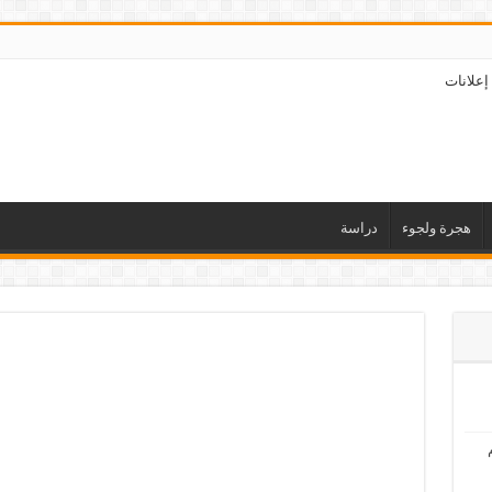
إعلانات
هجرة ولجوء
دراسة