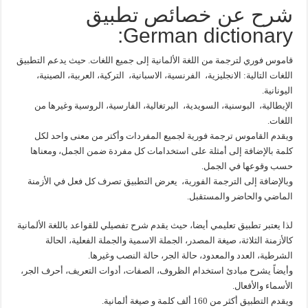
شرح عن خصائص تطبيق
German dictionary:
قاموس فوري لترجمة من اللغة الألمانية إلى جميع اللغات. حيث يدعم التطبيق
اللغات التالية: الانجليزية، الفرنسية، الاسبانية، التركية، العربية، الصينية،
اليونانية.
الإيطالية، البوسنية، السويدية، البرتغالية، الفارسية، الروسية وغيرها من
اللغات.
ويقدم القاموس ترجمة فورية لجميع المفردات وأكتر من معنى واحد لكل
كلمة بالإضافة إلى أمثلة على استخدامات كل مفردة ضمن الجمل، ومعناها
حسب وقوعها في الجمل.
وبالإضافة إلى الترجمة الفورية، يعرض التطبيق تصرف كل فعل في الأزمنة
الماضي والحاضر والمستقبل.
لذا يعتبر تطبيق تعليمي أيضا، حيث يقدم شرح تفصيلي للقواعد باللغة الألمانية
كالأزمنة الثلاثة، صيغة المصدر، الجملة الاسمية والجملة الفعلية، الحالة
الشرطية، العدد والمعدود، حالة الجر، حالة النصب وغيرها.
وأيضاً يشرح مبادئ استخدام الظروف، الصفات، أدوات التعريف، أحرف الجر،
الأسماء والأفعال.
ويقدم التطبيق أكثر من 160 ألف كلمة و صيغة ألمانية.