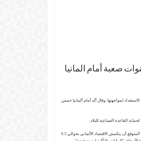
وات صعبة أمام المانيا
لاستعداد لمواجهتها. وقال أنّه أمام ألمانيا خمس
ماية القاعدة الصناعية للبلاد.
على صعيد آخر، أفاد تقرير جديد صادر عن صندوق النقد الدولي، أنّه من المتوقع أن ينكمش الاقتصاد الألماني بحوالي 0.3