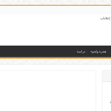
إعلانات
هجرة ولجوء
دراسة