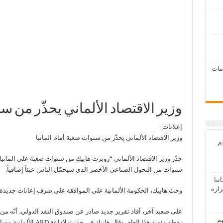
امات
وزير الاقتصاد الألماني يحذّر من سن
إعلانات
وزير الاقتصاد الألماني يحذّر من سنوات صعبة أمام المانيا
عم
حذّر وزير الاقتصاد الألماني “روبرت هابيك من سنوات صعبة على المانيا ا
سنوات من التحول الصناعي الأخضر الذي سيحمّل الناس عبئاً إضافياً.
يا
رارة
وحث هابيك، الحكومة الألمانية على الموافقة على صرف إعانات جديدة لح
هم
نقطة مئوية هذا العام. وقال هابيك في حديث لإذاعة ARD الألمانية مساء الأربعاء: “البيانات بالتأكيد ليست جيدة”.