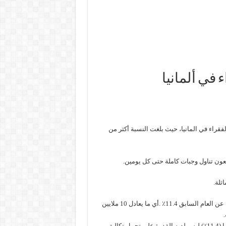
 في ألمانيا
الفقراء في المانيا، حيث بلغت النسبة أكثر من
عون تناول وجبات كاملة حتى كل يومين.
ثلة.
وبحسب الأرقام الرسمية لعام 2022 ، سجلت المانيا ارتفاعاً بنسبة 0.9٪ عن العام السابق 11.4٪ .أي ما يعادل 10 ملايين
و وفقاً لمكتب الإحصاء الأوروبي، فإنّ واحد من كل 10 أشخاص في ألمانيا (11.4٪) ليس لديه القدرة على تحمل تكاليف