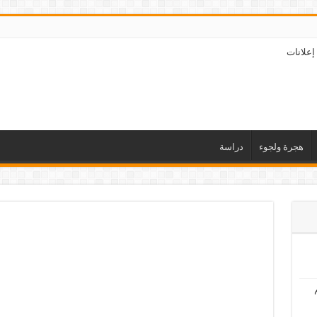
إعلانات
هجرة ولجوء
دراسة