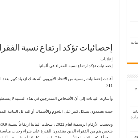
امات
إحصائيات تؤكد ارتفاع نسبة الفقراء
إعلانات
إحصائيات تؤكد ارتفاع نسبة الفقراء في ألمانيا
أفادت إحصائيات رسمية من الاتحاد الأوروبي أنّه هناك ازدياد كبير بعدد 
11٪.
عم
وأشارت البيانات إلى أنّ الأشخاص المندرجين في هذه النسبة لا يستطي
حيث يعتمدون بشكل كبير على اللحوم والأسماك أو البدائل النباتية المما
يا
رارة
شخص هم من الفقراء الذين يفتقدون القدرة على شراء وجبات مناسبة.
هم