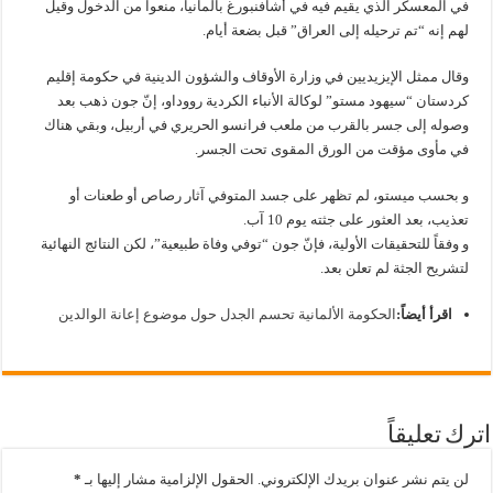
في المعسكر الذي يقيم فيه في أشافنبورغ بألمانيا، منعوا من الدخول وقيل
لهم إنه “تم ترحيله إلى العراق” قبل بضعة أيام.
وقال ممثل الإيزيديين في وزارة الأوقاف والشؤون الدينية في حكومة إقليم
كردستان “سيهود مستو” لوكالة الأنباء الكردية رووداو، إنّ جون ذهب بعد
وصوله إلى جسر بالقرب من ملعب فرانسو الحريري في أربيل، وبقي هناك
في مأوى مؤقت من الورق المقوى تحت الجسر.
و بحسب ميستو، لم تظهر على جسد المتوفي آثار رصاص أو طعنات أو
تعذيب، بعد العثور على جثته يوم 10 آب.
و وفقاً للتحقيقات الأولية، فإنّ جون “توفي وفاة طبيعية”، لكن النتائج النهائية
لتشريح الجثة لم تعلن بعد.
اقرأ أيضاً:
الحكومة الألمانية تحسم الجدل حول موضوع إعانة الوالدين
اترك تعليقاً
لن يتم نشر عنوان بريدك الإلكتروني.
الحقول الإلزامية مشار إليها بـ
*