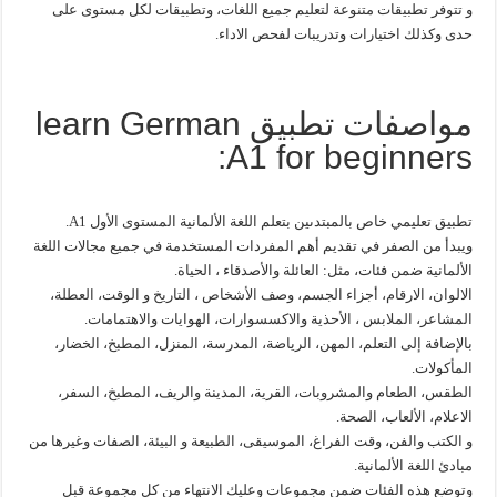
و تتوفر تطبيقات متنوعة لتعليم جميع اللغات، وتطبيقات لكل مستوى على
حدى وكذلك اختيارات وتدريبات لفحص الاداء.
مواصفات تطبيق learn German
A1 for beginners:
تطبيق تعليمي خاص بالمبتدىين بتعلم اللغة الألمانية المستوى الأول A1.
ويبدأ من الصفر في تقديم أهم المفردات المستخدمة في جميع مجالات اللغة
الألمانية ضمن فئات، مثل: العائلة والأصدقاء ، الحياة.
الالوان، الارقام، أجزاء الجسم، وصف الأشخاص ، التاريخ و الوقت، العطلة،
المشاعر، الملابس ، الأحذية والاكسسوارات، الهوايات والاهتمامات.
بالإضافة إلى التعلم، المهن، الرياضة، المدرسة، المنزل، المطبخ، الخضار،
المأكولات.
الطقس، الطعام والمشروبات، القرية، المدينة والريف، المطبخ، السفر،
الاعلام، الألعاب، الصحة.
و الكتب والفن، وقت الفراغ، الموسيقى، الطبيعة و البيئة، الصفات وغيرها من
مبادئ اللغة الألمانية.
وتوضع هذه الفئات ضمن مجموعات وعليك الانتهاء من كل مجموعة قبل