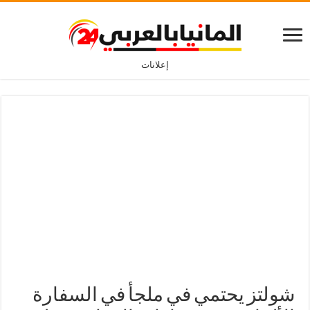
إعلانات
شولتز يحتمي في ملجأ في السفارة