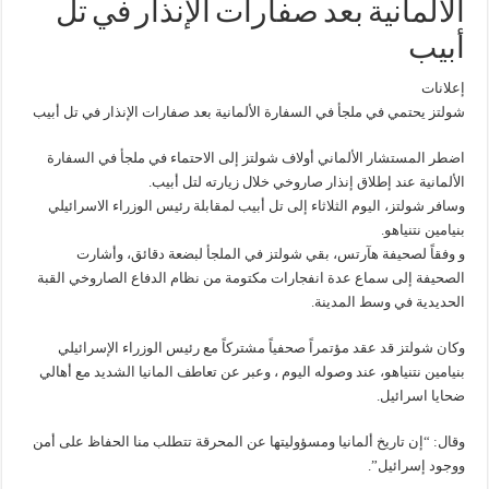
الألمانية بعد صفارات الإنذار في تل
أبيب
إعلانات
شولتز يحتمي في ملجأ في السفارة الألمانية بعد صفارات الإنذار في تل أبيب
اضطر المستشار الألماني أولاف شولتز إلى الاحتماء في ملجأ في السفارة
الألمانية عند إطلاق إنذار صاروخي خلال زيارته لتل أبيب.
وسافر شولتز، اليوم الثلاثاء إلى تل أبيب لمقابلة رئيس الوزراء الاسرائيلي
بنيامين نتنياهو.
و وفقاً لصحيفة هآرتس، بقي شولتز في الملجأ لبضعة دقائق، وأشارت
الصحيفة إلى سماع عدة انفجارات مكتومة من نظام الدفاع الصاروخي القبة
الحديدية في وسط المدينة.
وكان شولتز قد عقد مؤتمراً صحفياً مشتركاً مع رئيس الوزراء الإسرائيلي
بنيامين نتنياهو، عند وصوله اليوم ، وعبر عن تعاطف المانيا الشديد مع أهالي
ضحايا اسرائيل.
وقال: “إن تاريخ ألمانيا ومسؤوليتها عن المحرقة تتطلب منا الحفاظ على أمن
ووجود إسرائيل”.