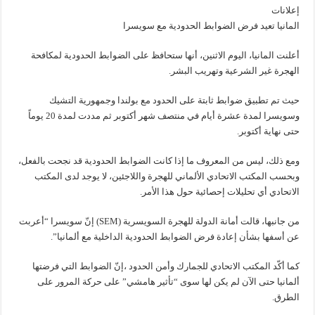
إعلانات
المانيا تعيد فرض الضوابط الحدودية مع سويسرا
أعلنت المانيا، اليوم الاثنين، أنها ستحافظ على الضوابط الحدودية لمكافحة
الهجرة غير الشرعية وتهريب البشر.
حيث تم تطبيق ضوابط ثابتة على الحدود مع بولندا وجمهورية التشيك
وسويسرا لمدة عشرة أيام في منتصف شهر أكتوبر ثم مددت لمدة 20 يوماً
حتى نهاية أكتوبر.
ومع ذلك، ليس من المعروف ما إذا كانت الضوابط الحدودية قد نجحت بالفعل،
وبحسب المكتب الاتحادي الألماني للهجرة واللاجئين، لا يوجد لدى المكتب
الاتحادي أي تحليلات إحصائية حول هذا الأمر.
من جانبها، قالت أمانة الدولة للهجرة السويسرية (SEM) إنّ سويسرا “أعربت
عن أسفها بشأن إعادة فرض الضوابط الحدودية الداخلية مع ألمانيا”.
كما أكّد المكتب الاتحادي للجمارك وأمن الحدود ،إنّ الضوابط التي فرضتها
ألمانيا حتى الآن لم يكن لها سوى “تأثير هامشي” على حركة المرور على
الطرق.