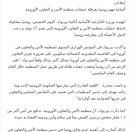
إعلانات
ألمانيا تتهم روسيا بعرقلة عمليات منظمة الأمن و التعاون الأوروبية
اتهمت وزيرة الخارجية الألمانية أنالينا بيربوك، اليوم الخميس، روسيا بمحاولة
إحباط عمليات منظمة الأمن و التعاون الأوروبية التي تضم 57 دولة، و دعت
الدول الأعضاء إلى معارضة روسيا.
و أكدت بيربوك في المؤتمر الوزاري السنوي لمنظمة الأمن والتعاون في
أوروبا في العاصمة المقدونية الشمالية سكوبيي على ضرورة تعزيز التعاون
في منظمة الأمن والتعاون في أوروبا بشكل أكبر، وذلك وفقاً لبيربوك “على
الرغم من أن روسيا وضعت عقبات هائلة في طريق عمل المنظمة خلال العام
ونصف العام الماضيين”.
و تابعت محذرة : “اللعبة الغادرة التي تمارسها الحكومة الروسية كانت وما
زالت تهدف إلى تدمير المنظمات التي تعتمد على التعايش السلمي والتعاون
في حربها العدوانية ضد أوكرانيا”.
كما ذكرت بيربوك، أنّ منظمة الأمن والتعاون الأوروبية، تدافع عن أمن أكثر من
1.3 مليار شخص يريدون العيش معاً في سلام وأمن وتنمية اقتصادية جيدة.
كذلك أشارت إلى أهمية عدم نجاح روسيا في تدمير منظمة الأمن والتعاون في