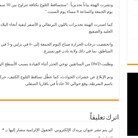
يوم الجمعة والساعة 8 مساء يوم السبت.”
كما اصدرت الهيئة تحذيرات باللون البرتقالي و الأصفر لبقية أنحاء الب
الجليد والصقيع.
وانخفضت د
المناطق، بما في ذلك ولاية بادن فورتمبيرغ.
وطلبت DWD من السائقين توخي الحذر أثناء القيادة بسبب الأسطح الزلقة على الأرصفة والطرق.
وتم الإبلاغ عن عشرات الحوادث، كما عطّل تساقط الثلوج الكثيف، حر
باسم الشرطة، وقع حوالي 30 حادثاً في بافاريا السفلى.
اترك تعليقاً
لن يتم نشر عنوان بريدك الإلكتروني.
الحقول الإلزامية مشار إليها بـ
*
التعليق
*