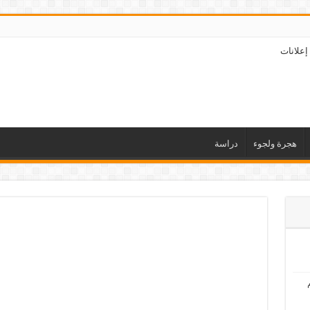
إعلانات
هجرة ولجوء
دراسة