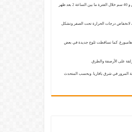
ونشرت الهيئة بياناً تحذيرياً: “ستتساقط الثلوج بكثافة تتراوح بين 30 سم و 40 سم خلال الفترة ما بين الساعة 2 بعد ظهر
لاد، لانخفاض درجات الحرارة تحت الصفر وتشكل
رجات الحرارة صباح اليوم الجمعة إلى -6 في برلين و-5 في هامبورغ. كما تساقطت ثلوج جديدة في بعض
كة المرور في شرق بافاريا. وبحسب المتحدث