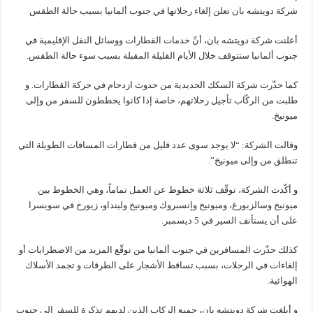
شركة دويتشه بان تعلن إلغاء رحلاتها في جنوب ألمانيا بسبب حالة الطقس
أعلنت شركة دويتشه بان، أنّ خدمات القطارات ووسائل النقل الإقليمية في
جنوب ألمانيا ستتوقف خلال الأيام القليلة المقبلة بسبب سوء حالة الطقس.
كما حذّرت شركة السكك الحديدية من حدوث ازدحام في حركة القطارات. و
طلبت من الركّاب تأجيل رحلاتهم، خاصة إذا كانوا يخططون للسفر من وإلى
ميونيخ.
وقالت الشركة: “لا يوجد سوى عدد قليل من قطارات المسافات الطويلة التي
تنطلق من وإلى ميونيخ”.
و أكّدت الشركة، توقّف ثلاثة خطوط عن العمل تماماً، وهي الخطوط بين
ميونيخ وسالزبورغ، وميونيخ وإنسبروك وميونيخ ولينداو، زيورخ في سويسرا
على أن يستأنف السير في 5 ديسمبر.
كذلك حذّرت المسافرين في جنوب ألمانيا من توقّع المزيد من الاضطرابات أو
إلغاءات في الرحلات، بسبب تساقط الأشجار على الطرقات و تجمد الأسلاك
الهوائية.
و أبلغت شركة دويتشه بان، جميع الركاب الذين لديهم تذكرة للسفر إلى جنوب