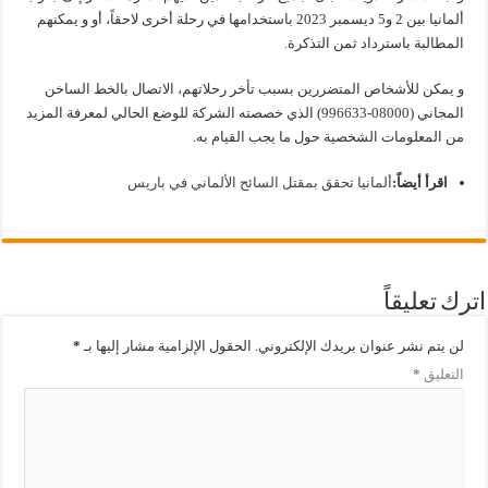
ألمانيا بين 2 و5 ديسمبر 2023 باستخدامها في رحلة أخرى لاحقاً، أو و يمكنهم
المطالبة باسترداد ثمن التذكرة.
و يمكن للأشخاص المتضررين بسبب تأخر رحلاتهم، الاتصال بالخط الساخن
المجاني (08000-996633) الذي خصصته الشركة للوضع الحالي لمعرفة المزيد
من المعلومات الشخصية حول ما يجب القيام به.
اقرأ أيضاً:
ألمانيا تحقق بمقتل السائح الألماني في باريس
اترك تعليقاً
لن يتم نشر عنوان بريدك الإلكتروني.
الحقول الإلزامية مشار إليها بـ
*
التعليق
*