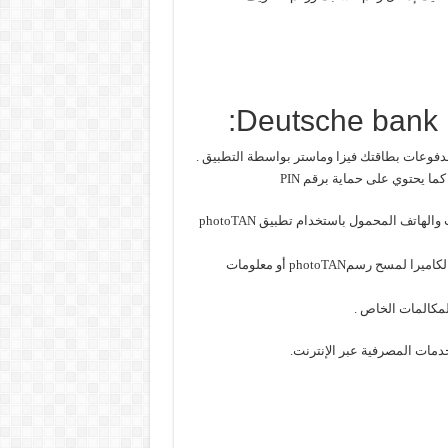
 مدفوعات بطاقتك فيزا وماستر بواسطة التطبيق .
ا يحتوي على حماية برقم PIN
كما أن جميع المعاملات في الخدمات المصرفية التي تحرى عبر الإنترنت والهاتف المحمول باستخدام تطبيق photoTAN
ويوفر التطبيق حمايتك من أي سوء استخدام، و يطلب الأذن لاستخدام الكاميرا لمسح رسمphotoTAN أو معلومات
مكالمات الخاص .
دمات المصرفية عبر الإنترنت.