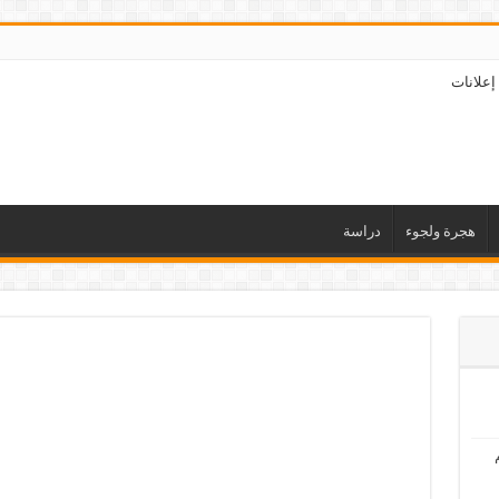
إعلانات
هجرة ولجوء
دراسة