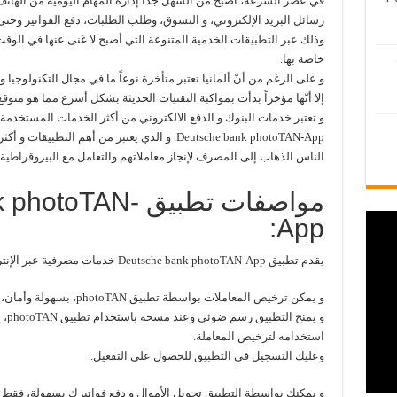
في عصر السرعة، أصبح من السهل جداً إدارة المهام اليومية من الهاتف
رسائل البريد الإلكتروني، و التسوق، وطلب الطلبات، دفع الفواتير وحت
وذلك عبر التطبيقات الخدمية المتنوعة التي أصبح لا غنى عنها في الو
خاصة بها.
و على الرغم من أنّ ألمانيا تعتبر متأخرة نوعاً ما في مجال التكنولوجيا وخ
إلا أنّها مؤخراً بدأت بمواكبة التقنيات الحديثة بشكل أسرع مما هو متو
و تعتبر خدمات البنوك و الدفع الالكتروني من أكثر الخدمات المستخدم
Deutsche bank photoTAN-App. و الذي يعتبر من أهم ا
الناس الذهاب إلى المصرف لإنجاز معاملاتهم والتعامل مع البيروقراطية.
مواصفات تطبيق TAN
App:
يقدم تطبيق Deutsche bank photoTAN-App خدمات مصرفية عبر الإنترنت بشكل سهل و بأمان.
و يمكن ترخيص المعاملات بواسطة تطبيق photoTAN، بسهولة وأمان، وإرسالها عبر الإنترنت بواسطة الهاتف المحمول.
استخدامه لترخيص المعاملة.
وعليك التسجيل في التطبيق للحصول على التفعيل.
و يمكنك بواسطة التطبيق تحويل الأموال و دفع فواتيرك بسهولة، فقط