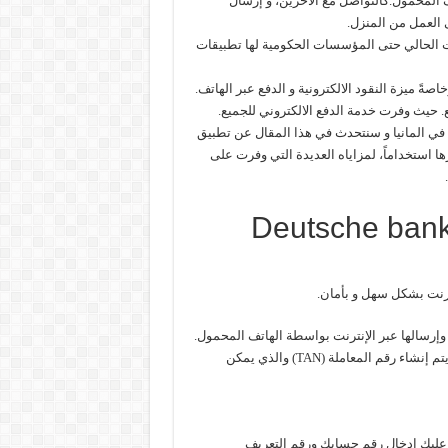
 المحمول.كالتواصل مع الآخرين، و إرسال
ى العمل من المنزل.
قت الحالي حتى المؤسسات الحكومية لها تطبيقات
اصةً ميزة النقود الالكترونية و الدفع عبر الهاتف.
قع. حيث وفرت خدمة الدفع الالكتروني للجميع.
ة في المانيا و سنتحدث في هذا المقال عن تطبيق
لتطبيقات و أكثرها استخداماً، لمزاياه العديدة التي وفرت على
Deutsche bank photo-
و يمنح التطبيق رسم ضوئي وعند مسحه باستخدام تطبيق photoTAN، يتم إنشاء رقم المعاملة (TAN) والذي يمكن
 عليك إدخال رقم حسابك ورقم التعريف