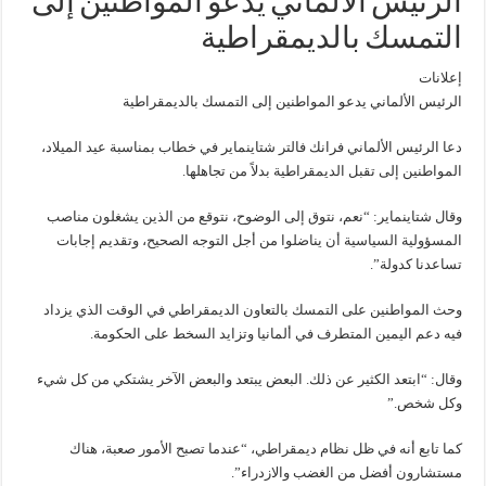
الرئيس الألماني يدعو المواطنين إلى
التمسك بالديمقراطية
إعلانات
الرئيس الألماني يدعو المواطنين إلى التمسك بالديمقراطية
دعا الرئيس الألماني فرانك فالتر شتاينماير في خطاب بمناسبة عيد الميلاد،
المواطنين إلى تقبل الديمقراطية بدلاً من تجاهلها.
وقال شتاينماير: “نعم، نتوق إلى الوضوح، نتوقع من الذين يشغلون مناصب
المسؤولية السياسية أن يناضلوا من أجل التوجه الصحيح، وتقديم إجابات
تساعدنا كدولة”.
وحث المواطنين على التمسك بالتعاون الديمقراطي في الوقت الذي يزداد
فيه دعم اليمين المتطرف في ألمانيا وتزايد السخط على الحكومة.
وقال: “ابتعد الكثير عن ذلك. البعض يبتعد والبعض الآخر يشتكي من كل شيء
وكل شخص.”
كما تابع أنه في ظل نظام ديمقراطي، “عندما تصبح الأمور صعبة، هناك
مستشارون أفضل من الغضب والازدراء”.