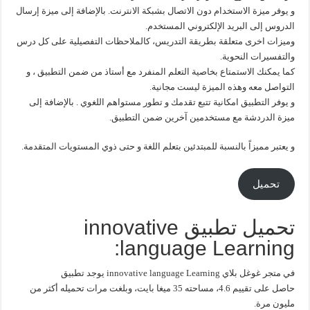
و يوفر ميزة الاستخدام دون الاتصال بشبكة الانترنت. بالإضافة إلى ميزة إرسال
الدروس إلى البريد الإلكتروني المستخدم.
وميزات اخرى متعلقة بطريقة التدريس، كالملاحظات التفصيلية على كل درس
والتفسيرات النحوية.
كما يمكنك الاستمتاع بخاصية التعلم المنفرد مع أستاذ من ضمن التطبيق ، و
التواصل معه وهذه الميزة ليست مجانية.
و يوفر التطبيق امكانية تتبع تقدمك و تطور مستواهم اللغوي . بالإضافة إلى
ميزة الدردشة مع مستخدمين آخرين ضمن التطبيق.
و يعتبر مميزاً بالنسبة للمبتدئين بتعلم اللغة و حتى ذوي المستويات المتقدمة.
تحميل
تحميل تطبيق innovative
language Learning:
في متجر غوغل بلاي innovative language Learning يوجد تطبيق
حاصل على تقييم 4.6، مساحته 35 ميغا بايت، وبلغت مرات تحميله أكثر من
مليون مرة.