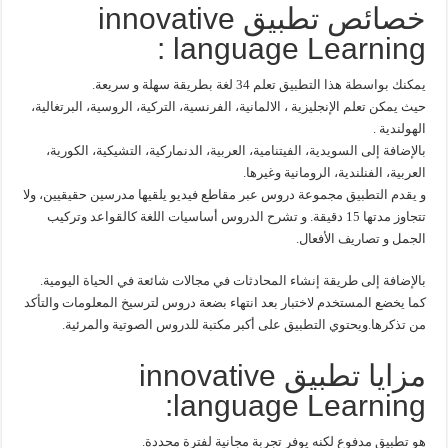
خصائص تطبيق innovative
language Learning :
يمكنك بواسطة هذا التطبيق تعلم 34 لغة بطريقة سهلة و سريعة.
حيث يمكن تعلم الإنجليزية ، الالمانية، الفرنسية، التركية، الروسية، البرتغالية،
الهولندية .
بالإضافة إلى السويدية، الفيتنامية، العربية، الدنماركية، التشيكية، الكورية،
العربية، الفنلندية، الرومانية وغيرها.
و يقدم التطبيق مجموعة دروس عبر مقاطع فيديو يلقيها مدرسين حقيقيين، ولا
تتجاوز مدتها 15 دقيقة. و تشرح الدروس أساسيات اللغة كالقواعد وتركيب
الجمل و تصاريف الأفعال.
بالإضافة إلى طريقة إنشاء المحادثات في مجالات شائعة في الحياة اليومية.
كما يخضع المستخدم لاختبار بعد انتهاء بضعة دروس لترسيخ المعلومات والتأكد
من تذكرها.ويحتوي التطبيق على أكبر مكتبة للدروس الصوتية والمرئية.
مزايا تطبيق innovative
language Learning:
هو تطبيق مدفوع لكنه يوفر تجربة مجانية لفترة محددة.