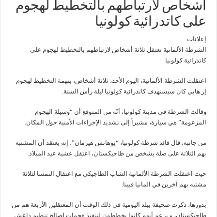
أشخاص لارتباطهم بالتخطيط لهجوم
على كاتدرائية كولونيا
إعلانات
الشرطة الألمانية تعتقل ثلاثة أشخاص لارتباطهم بالتخطيط لهجوم على
كاتدرائية كولونيا
اعتقلت الشرطة الألمانية، اليوم الأحد، ثلاثة أشخاص، بتهمة التخطيط لهجوم
إر هابي كان سيستهدف كاتدرائية كولونيا ليلة رأس السنة.
وقالت الشرطة في مدينة كولونيا، أنّه من المتوقع أن “وسيلة الهجوم
المزعومة” هي سيارة، مشيراً إلى تشديد الإجراءات الأمنية حول المكان.
من جانبه، قال قائد شرطة كولونيا، “يوهانس هيرمان”، إنه يعتقد أن المشتبه
بهم الثلاثة على صلة بشخص من طاجيكستان، اعتقل عشية عيد الميلاد.
حيث اعتقلت الشرطة الألمانية الشاب الطاجيكي مع اعتقال النمسا لثلاثة
مشتبه بهم آخرين في المانيا فيينا.
بدورها، ذكرت صحيفة بيلد اليومية في ذلك الوقت أن المعتقلين الأربعة هم من
طاجيكستان، و يزعم أنهم كانوا يخططون لتنفيذ هجمات لصالح تنظيم داعش