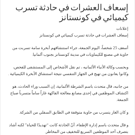
إسعاف العشرات في حادثة تسرب
كيميائي في كونستانز
إعلانات
إسعاف العشرات في حادثة تسرب كيميائي في كونستانز
أسعف 25 شخصاً، اليوم الجمعة، جراء استنشاقهم أبخرة سامة تسربت من
حاوية في مصنع للكيماويات في مدينة كونستانز بجنوب ألمانيا.
وبحسب وكالة الأنباء الألمانيه ، تم نقل الأشخاص إلى المستشفى للفحص،
وكانوا يعانون من تهيج في الجهاز التنفسي نتيجة استنشاق الأبخرة الكيميائية .
من جانبه، قال متحدث باسم الشرطة الألمانية، إن السبب وراء الحادث، هو
اكتشاف الموظفين في إحدى مصانع معالجة الفاكهة غازاً ساماً متسرباً صباح
الجمعة.
و كان الغاز يتسرب من حاوية متوقفة في الطابق السفلي من الشركة.
و قال متحدث باسم إدارة الإطفاء، أنّ الحادثة كانت “تهديدًا للحياة” لكنه أشاد
بتصرف أحد الموظفين السريع للتخفيف من المخاطر.